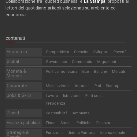
Collaborazione tra "quoted business" e
La Stampa
: proposti ai
lettori del quotidiano articoli selezionati su ambiente ed
economia.
contenuti
Economia
Competitività
Crescita
Sviluppo
Povertà
Global
Governance
Commercio
Migrazioni
Moneta &
Politica monetaria
Bce
Banche
Mercati
Mercati
Corporate
Multinazionali
Imprese
Pmi
Start-up
Jobs & Skills
Lavoro
Istruzione
Parti sociali
Previdenza
Planet
Sostenibilità
Ambiente
Finanza pubblica
Fisco
Spesa
Politiche
Finanza
Strategie &
Eurozona
Unione Europea
Internazionale