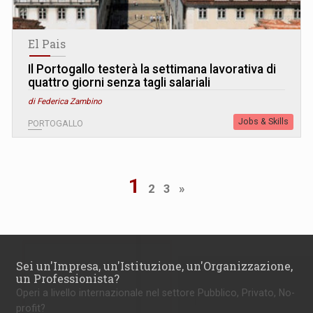
El Pais
Il Portogallo testerà la settimana lavorativa di
quattro giorni senza tagli salariali
di Federica Zambino
Jobs & Skills
PORTOGALLO
1
2
3
»
Sei un'Impresa, un'Istituzione, un'Organizzazione,
un Professionista?
Operi a livello internazionale nel settore Pubblico, Privato, No-
profit?