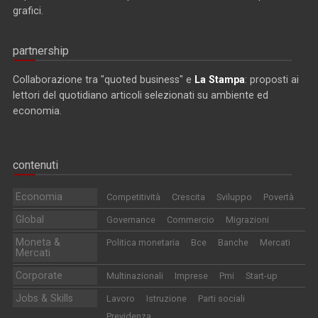
grafici.
partnership
Collaborazione tra "quoted business" e
La Stampa
: proposti ai
lettori del quotidiano articoli selezionati su ambiente ed
economia.
contenuti
Economia
Competitività
Crescita
Sviluppo
Povertà
Global
Governance
Commercio
Migrazioni
Moneta &
Politica monetaria
Bce
Banche
Mercati
Mercati
Corporate
Multinazionali
Imprese
Pmi
Start-up
Jobs & Skills
Lavoro
Istruzione
Parti sociali
Previdenza