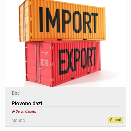
Bbc
Piovono dazi
di Senio Carletti
Global
MONDO