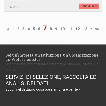
Jobs & Skills
ISLANDA
7
«
1
2
3
4
5
6
8
9
10
11
12
13
»
»»
Sei un'Impresa, un'Istituzione, un'Organizzazione,
un Professionista?
Operi a livello internazionale nel settore Pubblico, Privato, No-
profit?
SERVIZI DI SELEZIONE, RACCOLTA ED
ANALISI DEI DATI
Scopri nel dettaglio cosa possiamo fare per te »