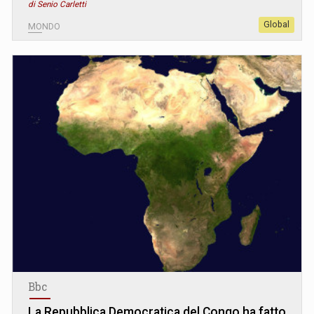
di Senio Carletti
Global
MONDO
Bbc
La Repubblica Democratica del Congo ha fatto