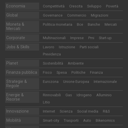
Economia
Competitività
Crescita
Sviluppo
Povertà
Global
Governance
Commercio
Migrazioni
Moneta &
Politica monetaria
Bce
Banche
Mercati
Mercati
Corporate
Multinazionali
Imprese
Pmi
Start-up
Jobs & Skills
Lavoro
Istruzione
Parti sociali
Previdenza
Planet
Sostenibilità
Ambiente
Finanza pubblica
Fisco
Spesa
Politiche
Finanza
Strategie &
Eurozona
Unione Europea
Internazionale
Regole
Energie &
Rinnovabili
Gas
Idrogeno
Alluminio
Risorse
Litio
Innovazione
Internet
Scienza
Social media
R&S
Mobilità
Smart-city
Trasporti
Auto
Bikenomics