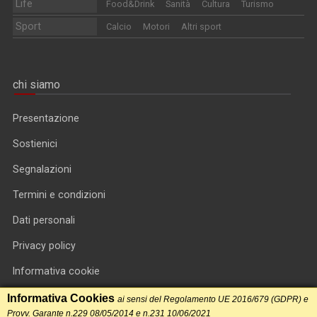
Life
Food&Drink
Sanità
Cultura
Turismo
Sport
Calcio
Motori
Altri sport
chi siamo
Presentazione
Sostienici
Segnalazioni
Termini e condizioni
Dati personali
Privacy policy
Informativa cookie
RSS feed
Informativa Cookies
ai sensi del Regolamento UE 2016/679 (GDPR) e
Provv. Garante n.229 08/05/2014 e n.231 10/06/2021