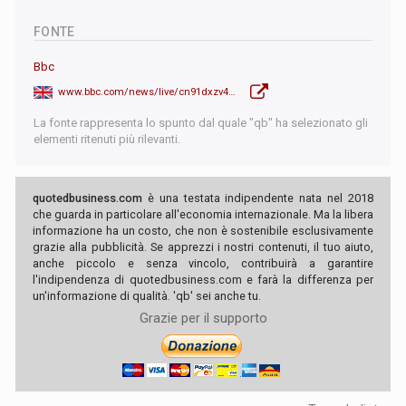
FONTE
Bbc
www.bbc.com/news/live/cn91dxzv4pnt
La fonte rappresenta lo spunto dal quale "qb" ha selezionato gli
elementi ritenuti più rilevanti.
quotedbusiness.com
è una testata indipendente nata nel 2018
che guarda in particolare all'economia internazionale. Ma la libera
informazione ha un costo, che non è sostenibile esclusivamente
grazie alla pubblicità. Se apprezzi i nostri contenuti, il tuo aiuto,
anche piccolo e senza vincolo, contribuirà a garantire
l'indipendenza di quotedbusiness.com e farà la differenza per
un'informazione di qualità. 'qb' sei anche tu.
Grazie per il supporto