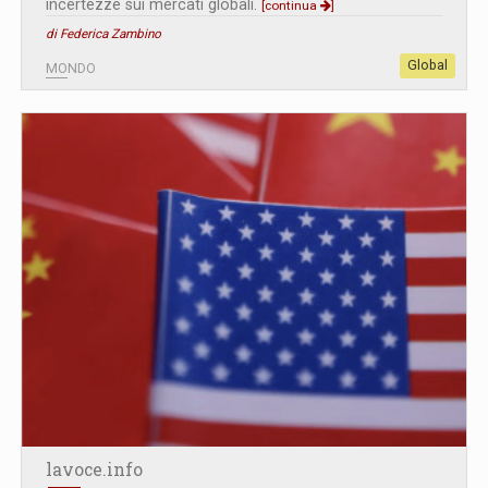
incertezze sui mercati globali.
[continua
]
di Federica Zambino
Global
MONDO
lavoce.info