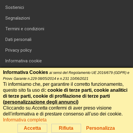
Sostienici
Segnalazioni
Termini e condizioni
Dati personali
Privacy policy
Informativa cookie
RSS feed
Informativa Cookies
ai sensi del Regolamento UE 2016/679 (GDPR) e
Provv. Garante n.229 08/05/2014 e n.231 10/06/2021
RSS Top News
Ti informiamo che, per garantire il corretto funzionamento,
questo sito fa uso di
: cookie di terze parti, cookie analitici
Contatti
di terze parti, cookie di profilazione di terze parti
(
personalizzazione degli annunci
)
Cliccando su
Accetta
confermi di aver preso visione
International Communication S.r.l. • P.IVA 14478081004 • Testata
dell'informativa e di prestare consenso all'uso dei cookie.
giornalistica n.191, reg. Tribunale di Roma del 14/12/2017
Informativa completa
Powered by
Itala
Accetta
Rifiuta
Personalizza