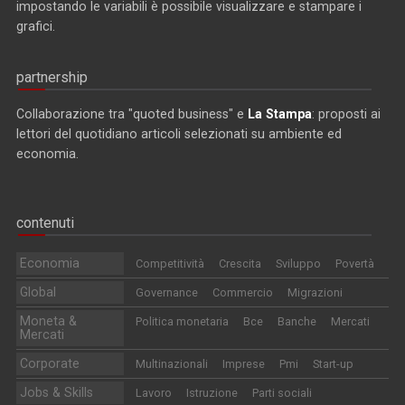
impostando le variabili è possibile visualizzare e stampare i
grafici.
partnership
Collaborazione tra "quoted business" e
La Stampa
: proposti ai
lettori del quotidiano articoli selezionati su ambiente ed
economia.
contenuti
Economia
Competitività
Crescita
Sviluppo
Povertà
Global
Governance
Commercio
Migrazioni
Moneta &
Politica monetaria
Bce
Banche
Mercati
Mercati
Corporate
Multinazionali
Imprese
Pmi
Start-up
Jobs & Skills
Lavoro
Istruzione
Parti sociali