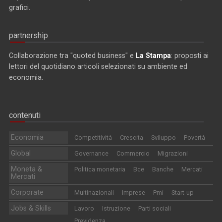
grafici.
partnership
Collaborazione tra "quoted business" e
La Stampa
: proposti ai
lettori del quotidiano articoli selezionati su ambiente ed
economia.
contenuti
Economia
Competitività
Crescita
Sviluppo
Povertà
Global
Governance
Commercio
Migrazioni
Moneta &
Politica monetaria
Bce
Banche
Mercati
Mercati
Corporate
Multinazionali
Imprese
Pmi
Start-up
Jobs & Skills
Lavoro
Istruzione
Parti sociali
Previdenza