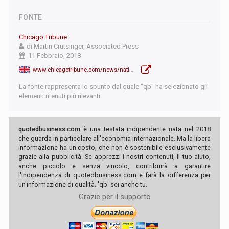
FONTE
Chicago Tribune
di Martin Crutsinger, Associated Press
11 Febbraio, 2018
www.chicagotribune.com/news/nationworld/politics/ct-trump-budget-border-wall-20180211-story.html
La fonte rappresenta lo spunto dal quale "qb" ha selezionato gli
elementi ritenuti più rilevanti.
quotedbusiness.com
è una testata indipendente nata nel 2018
che guarda in particolare all'economia internazionale. Ma la libera
informazione ha un costo, che non è sostenibile esclusivamente
grazie alla pubblicità. Se apprezzi i nostri contenuti, il tuo aiuto,
anche piccolo e senza vincolo, contribuirà a garantire
l'indipendenza di quotedbusiness.com e farà la differenza per
un'informazione di qualità. 'qb' sei anche tu.
Grazie per il supporto