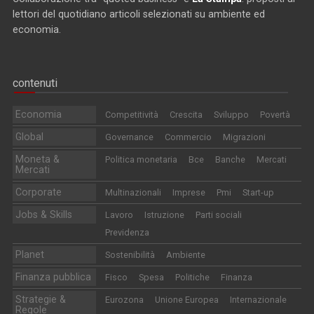
lettori del quotidiano articoli selezionati su ambiente ed
economia.
contenuti
Economia
Competitività
Crescita
Sviluppo
Povertà
Global
Governance
Commercio
Migrazioni
Moneta &
Politica monetaria
Bce
Banche
Mercati
Mercati
Corporate
Multinazionali
Imprese
Pmi
Start-up
Jobs & Skills
Lavoro
Istruzione
Parti sociali
Previdenza
Planet
Sostenibilità
Ambiente
Finanza pubblica
Fisco
Spesa
Politiche
Finanza
Strategie &
Eurozona
Unione Europea
Internazionale
Regole