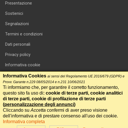
Presentazione
Sostienici
Segnalazioni
Termini e condizioni
Dati personali
Privacy policy
Informativa cookie
RSS feed
Informativa Cookies
ai sensi del Regolamento UE 2016/679 (GDPR) e
Provv. Garante n.229 08/05/2014 e n.231 10/06/2021
RSS Top News
Ti informiamo che, per garantire il corretto funzionamento,
questo sito fa uso di
: cookie di terze parti, cookie analitici
Contatti
di terze parti, cookie di profilazione di terze parti
(
personalizzazione degli annunci
)
Cliccando su
Accetta
confermi di aver preso visione
International Communication S.r.l. • P.IVA 14478081004 • Testata
dell'informativa e di prestare consenso all'uso dei cookie.
giornalistica n.191, reg. Tribunale di Roma del 14/12/2017
Informativa completa