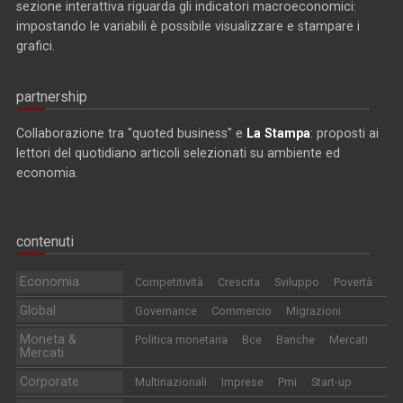
sezione interattiva riguarda gli indicatori macroeconomici:
impostando le variabili è possibile visualizzare e stampare i
grafici.
partnership
Collaborazione tra "quoted business" e
La Stampa
: proposti ai
lettori del quotidiano articoli selezionati su ambiente ed
economia.
contenuti
Economia
Competitività
Crescita
Sviluppo
Povertà
Global
Governance
Commercio
Migrazioni
Moneta &
Politica monetaria
Bce
Banche
Mercati
Mercati
Corporate
Multinazionali
Imprese
Pmi
Start-up