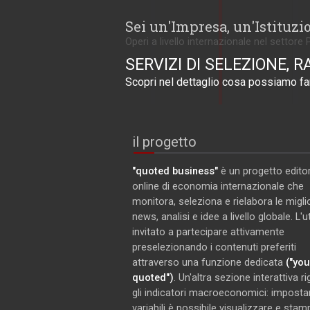
Sei un'Impresa, un'Istituzi
Operi a livello internazionale nel settore 
SERVIZI DI SELEZIONE, R
Scopri nel dettaglio cosa possiamo far
il progetto
"quoted business"
è un progetto editor
online di economia internazionale che
monitora, seleziona e rielabora le miglio
news, analisi e idee a livello globale. L'
invitato a partecipare attivamente
preselezionando i contenuti preferiti
attraverso una funzione dedicata
("you
quoted")
. Un'altra sezione interattiva r
gli indicatori macroeconomici: imposta
variabili è possibile visualizzare e stam