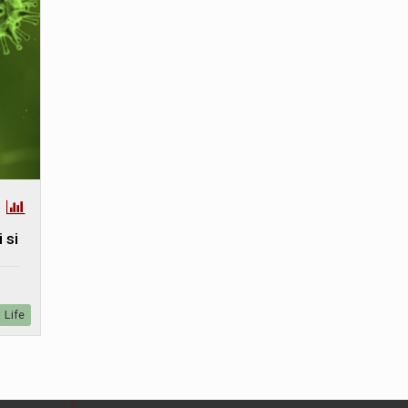
 si
Life