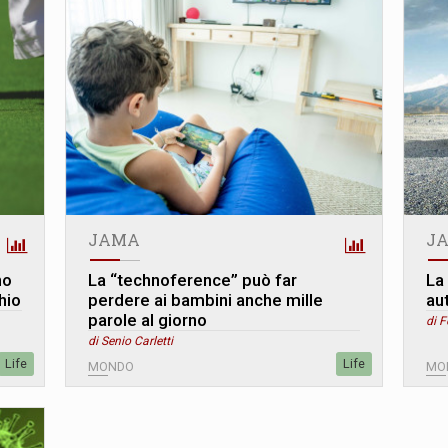
JAMA
J
no
La “technoference” può far
La
hio
perdere ai bambini anche mille
au
parole al giorno
di 
di Senio Carletti
Life
Life
MONDO
MO