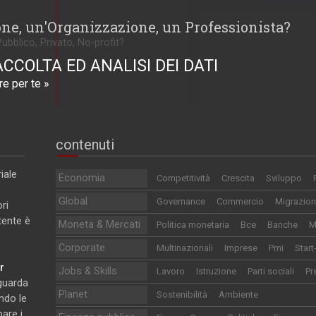
one, un'Organizzazione, un Professionista?
Pubblico, Privato, No-profit?
ACCOLTA ED ANALISI DEI DATI
e per te »
contenuti
iale
Economia
Competitività
Crescita
Sviluppo
Global
Governance
Commercio
Migrazion
ri
utente è
Moneta & Mercati
Politica monetaria
Bce
Banche
M
Corporate
Multinazionali
Imprese
Pmi
Start
r
Jobs & Skills
Lavoro
Istruzione
Parti sociali
Pr
iguarda
Planet
Sostenibilità
Ambiente
ndo le
pare i