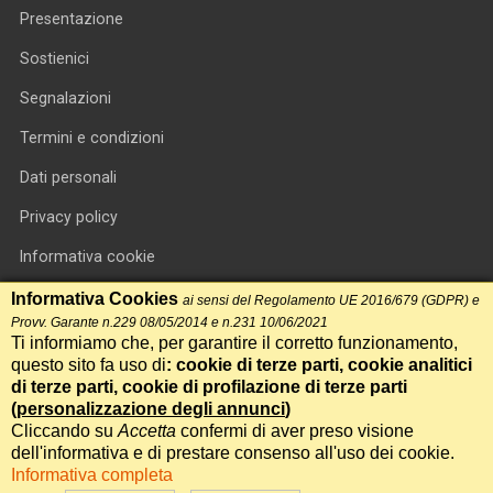
Presentazione
Sostienici
Segnalazioni
Termini e condizioni
Dati personali
Privacy policy
Informativa cookie
RSS feed
Informativa Cookies
ai sensi del Regolamento UE 2016/679 (GDPR) e
Provv. Garante n.229 08/05/2014 e n.231 10/06/2021
RSS Top News
Ti informiamo che, per garantire il corretto funzionamento,
questo sito fa uso di
: cookie di terze parti, cookie analitici
Contatti
di terze parti, cookie di profilazione di terze parti
(
personalizzazione degli annunci
)
Cliccando su
Accetta
confermi di aver preso visione
International Communication S.r.l. • P.IVA 14478081004 • Testata
dell'informativa e di prestare consenso all'uso dei cookie.
giornalistica n.191, reg. Tribunale di Roma del 14/12/2017
Informativa completa