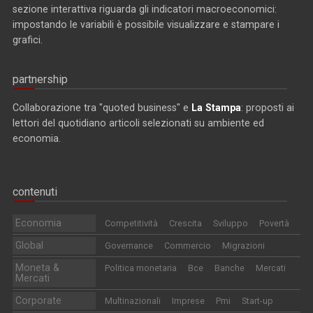
sezione interattiva riguarda gli indicatori macroeconomici:
impostando le variabili è possibile visualizzare e stampare i
grafici.
partnership
Collaborazione tra "quoted business" e
La Stampa
: proposti ai
lettori del quotidiano articoli selezionati su ambiente ed
economia.
contenuti
Economia
Competitività
Crescita
Sviluppo
Povertà
Global
Governance
Commercio
Migrazioni
Moneta &
Politica monetaria
Bce
Banche
Mercati
Mercati
Corporate
Multinazionali
Imprese
Pmi
Start-up