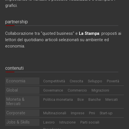
grafici.
partnership
Collaborazione tra "quoted business" e
La Stampa
: proposti ai
lettori del quotidiano articoli selezionati su ambiente ed
economia.
contenuti
Economia
Competitività
Crescita
Sviluppo
Povertà
Global
Governance
Commercio
Migrazioni
Moneta &
Politica monetaria
Bce
Banche
Mercati
Mercati
Corporate
Multinazionali
Imprese
Pmi
Start-up
Jobs & Skills
Lavoro
Istruzione
Parti sociali