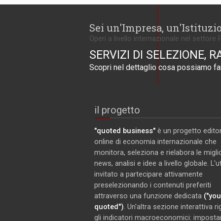
Sei un'Impresa, un'Istituzi
Operi a livello internazionale nel settore 
SERVIZI DI SELEZIONE, R
Scopri nel dettaglio cosa possiamo far
il progetto
"quoted business"
è un progetto editor
online di economia internazionale che
monitora, seleziona e rielabora le miglio
news, analisi e idee a livello globale. L'
invitato a partecipare attivamente
preselezionando i contenuti preferiti
attraverso una funzione dedicata
("you
quoted")
. Un'altra sezione interattiva r
gli indicatori macroeconomici: imposta