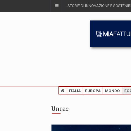
STORIE DI INNOVAZIONE E SOSTENIBI
ITALIA
EUROPA
MONDO
EC
Unrae