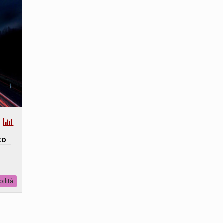
to
ilità