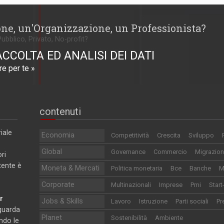
one, un'Organizzazione, un Professionista?
Pubblico, Privato, No-profit?
ACCOLTA ED ANALISI DEI DATI
e per te »
contenuti
iale
Economia
Competitività
Crescita
Sviluppo
Global
Governance
Commercio
Migrazion
ri
utente è
Moneta & Mercati
Politica monetaria
Bce
Banche
M
Corporate
Multinazionali
Imprese
Pmi
Start
r
Jobs & Skills
Lavoro
Istruzione
Parti sociali
Pr
iguarda
Planet
Sostenibilità
Ambiente
ndo le