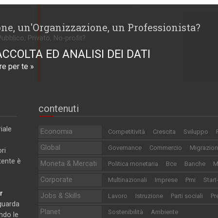
one, un'Organizzazione, un Professionista?
Pubblico, Privato, No-profit?
ACCOLTA ED ANALISI DEI DATI
e per te »
contenuti
iale
Economia
Competitività
Crescita
Sviluppo
Global
Governance
Commercio
Migrazion
ri
utente è
Moneta & Mercati
Politica monetaria
Bce
Banche
M
Corporate
Multinazionali
Imprese
Pmi
Start
r
Jobs & Skills
Lavoro
Istruzione
Parti sociali
Pr
iguarda
Planet
Sostenibilità
Ambiente
ndo le