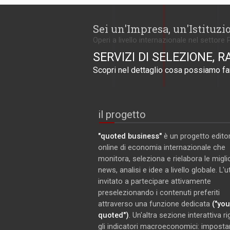
Sei un'Impresa, un'Istituzi
Operi a livello internazionale nel settore 
SERVIZI DI SELEZIONE, R
Scopri nel dettaglio cosa possiamo far
il progetto
"quoted business"
è un progetto editor
online di economia internazionale che
monitora, seleziona e rielabora le miglio
news, analisi e idee a livello globale. L'
invitato a partecipare attivamente
preselezionando i contenuti preferiti
attraverso una funzione dedicata
("you
quoted")
. Un'altra sezione interattiva r
gli indicatori macroeconomici: imposta