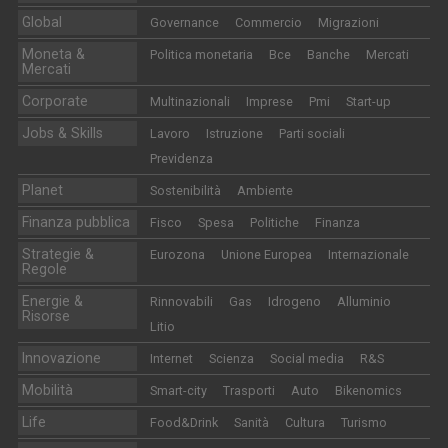
Global
Governance
Commercio
Migrazioni
Moneta &
Politica monetaria
Bce
Banche
Mercati
Mercati
Corporate
Multinazionali
Imprese
Pmi
Start-up
Jobs & Skills
Lavoro
Istruzione
Parti sociali
Previdenza
Planet
Sostenibilità
Ambiente
Finanza pubblica
Fisco
Spesa
Politiche
Finanza
Strategie &
Eurozona
Unione Europea
Internazionale
Regole
Energie &
Rinnovabili
Gas
Idrogeno
Alluminio
Risorse
Litio
Innovazione
Internet
Scienza
Social media
R&S
Mobilità
Smart-city
Trasporti
Auto
Bikenomics
Life
Food&Drink
Sanità
Cultura
Turismo