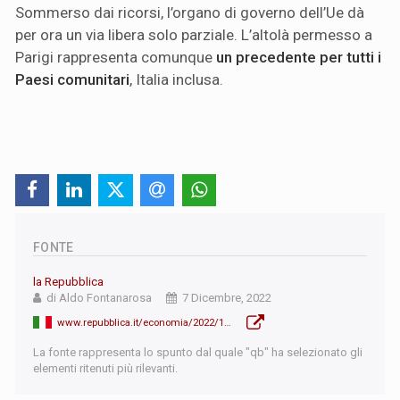
Sommerso dai ricorsi, l’organo di governo dell’Ue dà
per ora un via libera solo parziale. L’altolà permesso a
Parigi rappresenta comunque
un precedente per tutti i
Paesi comunitari
, Italia inclusa.
FONTE
la Repubblica
di Aldo Fontanarosa
7 Dicembre, 2022
www.repubblica.it/economia/2022/12/07/news/aerei_vietati_per_le_tratte_brevi_se_ce_il_treno_leuropa_dice_si_ma_detta_le_condizioni-377524955/
La fonte rappresenta lo spunto dal quale "qb" ha selezionato gli
elementi ritenuti più rilevanti.