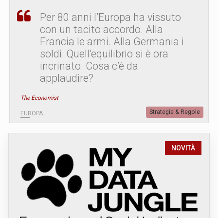
Per 80 anni l’Europa ha vissuto
con un tacito accordo. Alla
Francia le armi. Alla Germania i
soldi. Quell’equilibrio si è ora
incrinato. Cosa c’è da
applaudire?
The Economist
Strategie & Regole
EUROPA
NOVITÀ