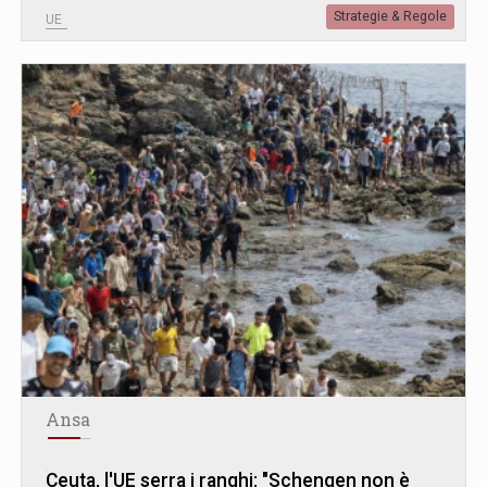
Strategie & Regole
UE
Ansa
Ceuta, l'UE serra i ranghi: "Schengen non è