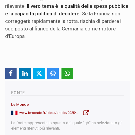
rilevante.
Il vero tema è la qualità della spesa pubblica
e la capacità politica di decidere
. Se la Francia non
correggerà rapidamente la rotta, rischia di perdere il
suo posto al fianco della Germania come motore
d’Europa.
FONTE
Le Monde
www.lemonde.fr/idees/article/2025/07/01/quand-la-france-depense-l-allemagne-investit_6617216_3232.html
La fonte rappresenta lo spunto dal quale "qb" ha selezionato gli
elementi ritenuti più rilevanti.