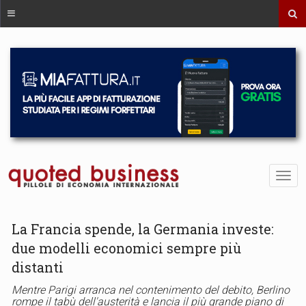
La Francia spende, la Germania investe:
due modelli economici sempre più
distanti
Mentre Parigi arranca nel contenimento del debito, Berlino
rompe il tabù dell'austerità e lancia il più grande piano di