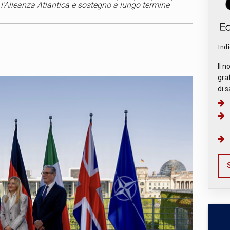
 l’Alleanza Atlantica e sostegno a lungo termine
Indi
Il n
graf
di s
S