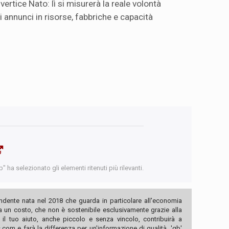
 vertice Nato: lì si misurerà la reale volontà
 annunci in risorse, fabbriche e capacità
 ha selezionato gli elementi ritenuti più rilevanti.
ndente nata nel 2018 che guarda in particolare all'economia
ha un costo, che non è sostenibile esclusivamente grazie alla
, il tuo aiuto, anche piccolo e senza vincolo, contribuirà a
com e farà la differenza per un'informazione di qualità. 'qb'