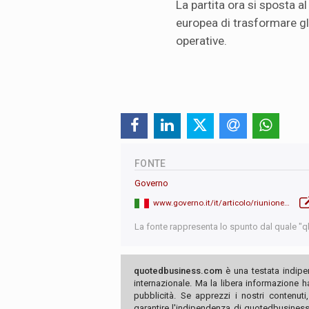
La partita ora si sposta al
europea di trasformare gli
operative.
FONTE
Governo
www.governo.it/it/articolo/riunione-dei-leader-delle5/32184
La fonte rappresenta lo spunto dal quale "qb"
quotedbusiness.com
è una testata indipe
internazionale. Ma la libera informazione 
pubblicità. Se apprezzi i nostri contenuti
garantire l'indipendenza di quotedbusiness.