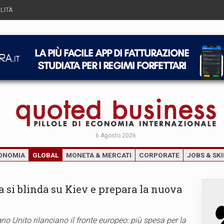
LITÀ
6 Agosto 2026
ONOMIA
GLOBAL
MONETA & MERCATI
CORPORATE
JOBS & SKI
pa si blinda su Kiev e prepara la nuova
no Unito rilanciano il fronte europeo: più spesa per la