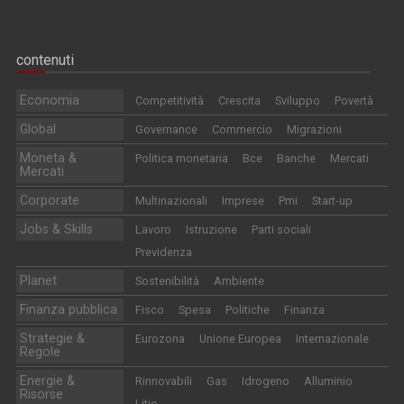
contenuti
Economia
Competitività
Crescita
Sviluppo
Povertà
Global
Governance
Commercio
Migrazioni
Moneta &
Politica monetaria
Bce
Banche
Mercati
Mercati
Corporate
Multinazionali
Imprese
Pmi
Start-up
Jobs & Skills
Lavoro
Istruzione
Parti sociali
Previdenza
Planet
Sostenibilità
Ambiente
Finanza pubblica
Fisco
Spesa
Politiche
Finanza
Strategie &
Eurozona
Unione Europea
Internazionale
Regole
Energie &
Rinnovabili
Gas
Idrogeno
Alluminio
Risorse
Litio