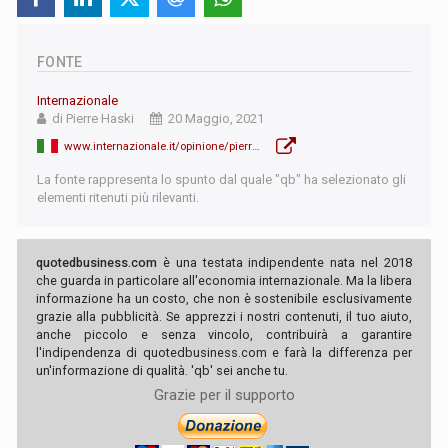
FONTE
Internazionale
di Pierre Haski
20 Maggio, 2021
www.internazionale.it/opinione/pierre-haski/2021/05/20/artide-rivalita-geopolitica
La fonte rappresenta lo spunto dal quale "qb" ha selezionato gli
elementi ritenuti più rilevanti.
quotedbusiness.com
è una testata indipendente nata nel 2018
che guarda in particolare all'economia internazionale. Ma la libera
informazione ha un costo, che non è sostenibile esclusivamente
grazie alla pubblicità. Se apprezzi i nostri contenuti, il tuo aiuto,
anche piccolo e senza vincolo, contribuirà a garantire
l'indipendenza di quotedbusiness.com e farà la differenza per
un'informazione di qualità. 'qb' sei anche tu.
Grazie per il supporto