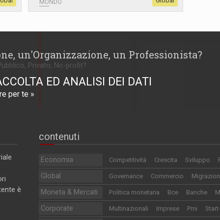
lobal
Global
MONDO
one, un'Organizzazione, un Professionista?
Pubblico, Privato, No-profit?
ACCOLTA ED ANALISI DEI DATI
e per te »
contenuti
iale
Economia
Competitività
Crescita
Sviluppo
Global
Governance
Commercio
Migrazion
ri
utente è
Moneta & Mercati
Politica monetaria
Bce
Banche
M
Corporate
Multinazionali
Imprese
Pmi
Start