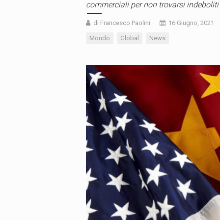
commerciali per non trovarsi indebolit
di Francesco Paolini
16 Giugno, 2021
Mondo
Global
News