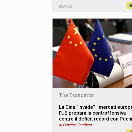
G
MONDO
The Economist
La Cina “invade” i mercati europe
l’UE prepara la controffensiva
contro il deficit record con Pech
di Federica Zambino