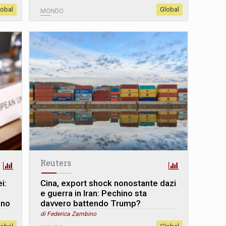
lobal
Global
MONDO
Reuters
i:
Cina, export shock nonostante dazi
e guerra in Iran: Pechino sta
ino
davvero battendo Trump?
di Federica Zambino