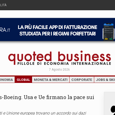
LITÀ
7 Agosto 2026
ONOMIA
GLOBAL
MONETA & MERCATI
CORPORATE
JOBS & SKI
s-Boeing. Usa e Ue firmano la pace sui
niti e Unione europea trovano un accordo sui dazi