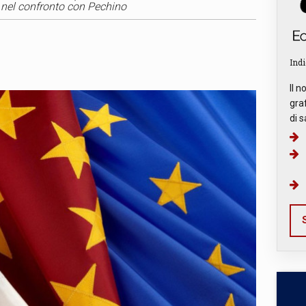
i nel confronto con Pechino
Indi
Il n
graf
di s
S