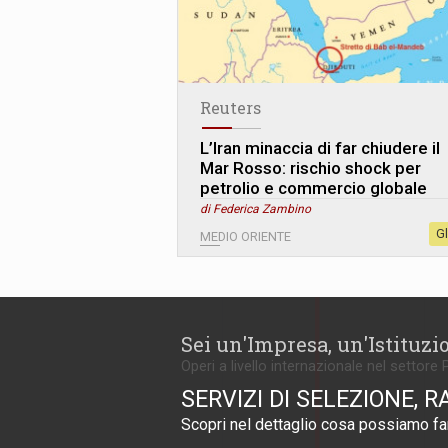
Reuters
L’Iran minaccia di far chiudere il
Mar Rosso: rischio shock per
petrolio e commercio globale
di Federica Zambino
G
MEDIO ORIENTE
Sei un'Impresa, un'Istituzi
Operi a livello internazionale nel settore 
SERVIZI DI SELEZIONE, R
Scopri nel dettaglio cosa possiamo far