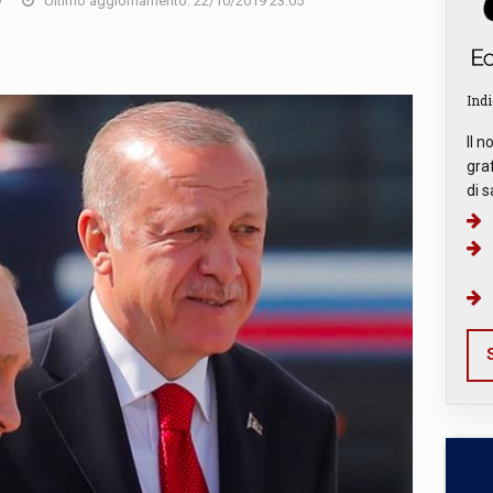
9
Ultimo aggiornamento: 22/10/2019 23:05
Indi
Il n
graf
di s
S