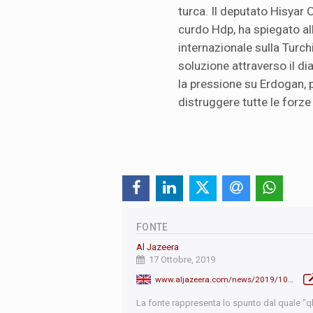
turca. Il deputato Hisyar O
curdo Hdp, ha spiegato al
internazionale sulla Turchi
soluzione attraverso il d
la pressione su Erdogan, p
distruggere tutte le forze
FONTE
Al Jazeera
17 Ottobre, 2019
www.aljazeera.com/news/2019/10/turkey-erdogan-travel-russia-talks-putin-191016204628625.html
La fonte rappresenta lo spunto dal quale "qb"