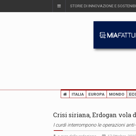
STORIE DI INNOVAZIONE E SOSTENIBI
ITALIA
EUROPA
MONDO
EC
Crisi siriana, Erdogan vola 
I curdi interrompono le operazioni anti-