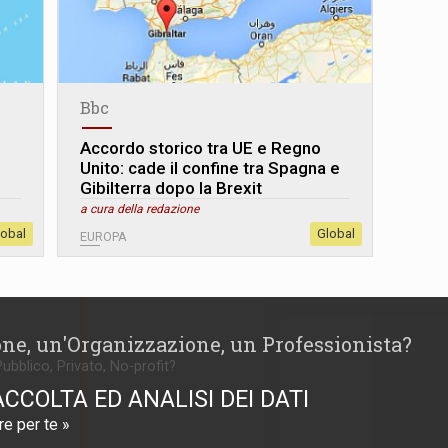
Bbc
Accordo storico tra UE e Regno
Unito: cade il confine tra Spagna e
Gibilterra dopo la Brexit
a cura della redazione
lobal
Global
EUROPA
one, un'Organizzazione, un Professionista?
Pubblico, Privato, No-profit?
ACCOLTA ED ANALISI DEI DATI
e per te »