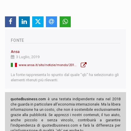
FONTE
Ansa
3 Luglio, 2019
www.ansa.it/sito/notizie/mondo/2019/07/03/sassoli-europa-piu-forte-con-parlamento-ue-piu-forte_bd71b091-b279-425b-a05d-b76ecc636fe7.html
La fonte rappresenta lo spunto dal quale "qb" ha selezionato gli
elementi ritenuti più rilevanti.
quotedbusiness.com
è una testata indipendente nata nel 2018
che guarda in particolare all'economia internazionale. Ma la libera
informazione ha un costo, che non è sostenibile esclusivamente
grazie alla pubblicità. Se apprezzi i nostri contenuti, il tuo aiuto,
anche piccolo e senza vincolo, contribuirà a garantire
l'indipendenza di quotedbusiness.com e farà la differenza per
un'informazione di qualità. 'qb' sei anche tu.