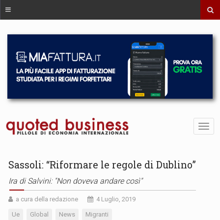
Sassoli: “Riformare le regole di Dublino”
Ira di Salvini: "Non doveva andare così"
a cura della redazione
4 Luglio, 2019
Ue
Global
News
Migranti