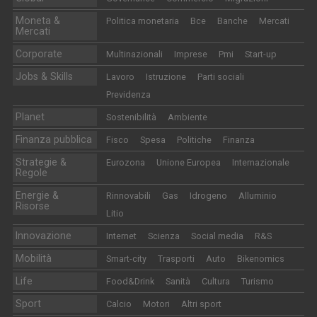
Moneta &
Politica monetaria
Bce
Banche
Mercati
Mercati
Corporate
Multinazionali
Imprese
Pmi
Start-up
Jobs & Skills
Lavoro
Istruzione
Parti sociali
Previdenza
Planet
Sostenibilità
Ambiente
Finanza pubblica
Fisco
Spesa
Politiche
Finanza
Strategie &
Eurozona
Unione Europea
Internazionale
Regole
Energie &
Rinnovabili
Gas
Idrogeno
Alluminio
Risorse
Litio
Innovazione
Internet
Scienza
Social media
R&S
Mobilità
Smart-city
Trasporti
Auto
Bikenomics
Life
Food&Drink
Sanità
Cultura
Turismo
Sport
Calcio
Motori
Altri sport