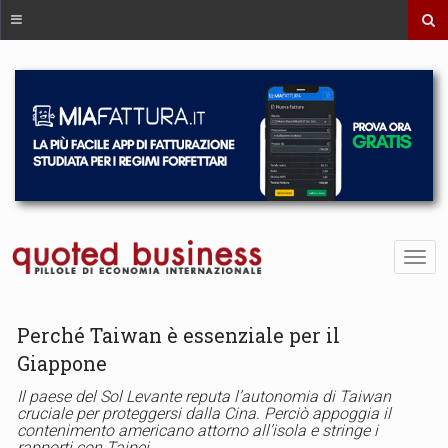
Perché Taiwan è essenziale per il
Giappone
Il paese del Sol Levante reputa l’autonomia di Taiwan
cruciale per proteggersi dalla Cina. Perciò appoggia il
contenimento americano attorno all’isola e stringe i
rapporti con Taipei