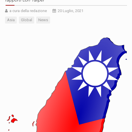
a cura della redazione
20 Luglio, 2021
Asia
Global
News