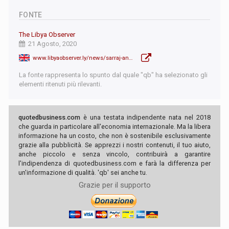
FONTE
The Libya Observer
21 Agosto, 2020
www.libyaobserver.ly/news/sarraj-announces-end-hostilities-libya
La fonte rappresenta lo spunto dal quale "qb" ha selezionato gli
elementi ritenuti più rilevanti.
quotedbusiness.com
è una testata indipendente nata nel 2018
che guarda in particolare all'economia internazionale. Ma la libera
informazione ha un costo, che non è sostenibile esclusivamente
grazie alla pubblicità. Se apprezzi i nostri contenuti, il tuo aiuto,
anche piccolo e senza vincolo, contribuirà a garantire
l'indipendenza di quotedbusiness.com e farà la differenza per
un'informazione di qualità. 'qb' sei anche tu.
Grazie per il supporto