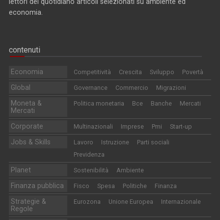
lettori del quotidiano articoli selezionati su ambiente ed
economia.
contenuti
Economia
Competitività
Crescita
Sviluppo
Povertà
Global
Governance
Commercio
Migrazioni
Moneta &
Politica monetaria
Bce
Banche
Mercati
Mercati
Corporate
Multinazionali
Imprese
Pmi
Start-up
Jobs & Skills
Lavoro
Istruzione
Parti sociali
Previdenza
Planet
Sostenibilità
Ambiente
Finanza pubblica
Fisco
Spesa
Politiche
Finanza
Strategie &
Eurozona
Unione Europea
Internazionale
Regole