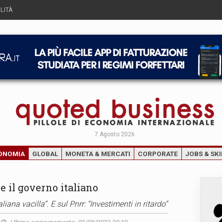
LITÀ
7 Agosto 2026
ONOMIA
GLOBAL
MONETA & MERCATI
CORPORATE
JOBS & SKI
e il governo italiano
iana vacilla”. E sul Pnrr: “Investimenti in ritardo”