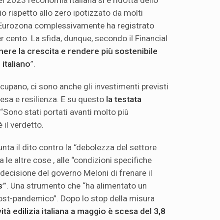
o rispetto allo zero ipotizzato da molti
 l’Eurozona complessivamente ha registrato
r cento. La sfida, dunque, secondo il Financial
ere la crescita e rendere più sostenibile
 italiano
”.
ccupano, ci sono anche gli investimenti previsti
resa e resilienza. E su questo
la testata
 “Sono stati portati avanti molto più
 il verdetto.
 punta il dito contro la “debolezza del settore
a le altre cose , alle “condizioni specifiche
la decisione del governo Meloni di frenare il
s
’”. Una strumento che “ha alimentato un
ost-pandemico”. Dopo lo stop della misura
ività edilizia italiana a maggio è scesa del 3,8