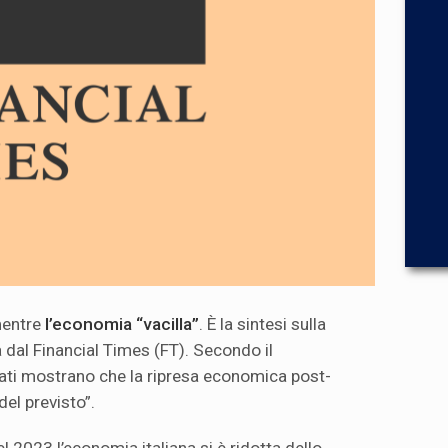
mentre
l’economia “vacilla”
. È la sintesi sulla
a dal Financial Times (FT). Secondo il
 dati mostrano che la ripresa economica post-
el previsto”.
 2023 l’economia italiana si è ridotta dello