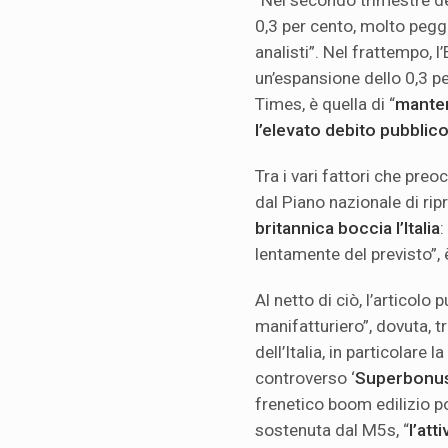
0,3 per cento, molto peggi
analisti”. Nel frattempo,
un’espansione dello 0,3 pe
Times, è quella di “
manten
l’elevato debito pubblico
Tra i vari fattori che preo
dal Piano nazionale di rip
britannica boccia l’Italia
:
lentamente del previsto”, è
Al netto di ciò, l’articolo
manifatturiero”, dovuta, tr
dell’Italia, in particolare 
controverso ‘
Superbonu
frenetico boom edilizio p
sostenuta dal M5s, “
l’att