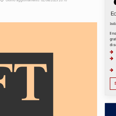
Ultimo aggiornamento: 02/08/2023 20:10
Indi
Il n
graf
di s
S