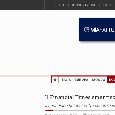
STORIE DI INNOVAZIONE E SOSTENIBI
ITALIA
EUROPA
MONDO
EC
Il Financial Times smentisc
Il quotidiano britannico: “L’economia ital