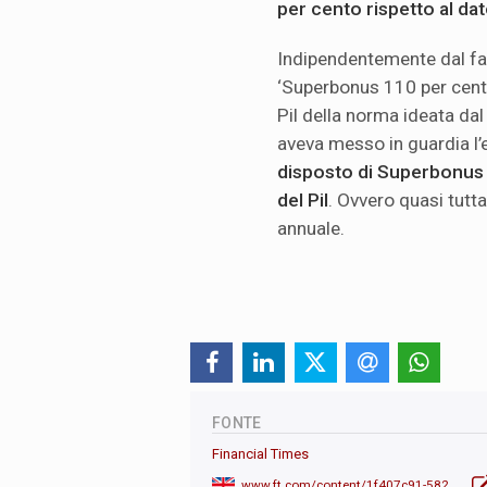
per cento rispetto al da
Indipendentemente dal fa
‘Superbonus 110 per cento
Pil della norma ideata da
aveva messo in guardia l
disposto di Superbonus e
del Pil
. Ovvero quasi tutta
annuale.
FONTE
Financial Times
www.ft.com/content/1f407c91-582b-43a9-8fbf-0e7ce6dd20dc