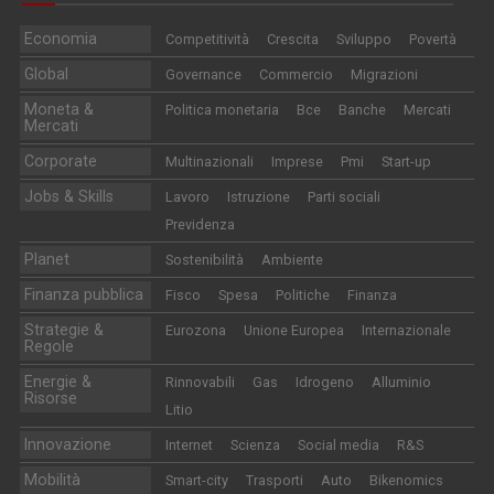
Economia
Competitività
Crescita
Sviluppo
Povertà
Global
Governance
Commercio
Migrazioni
Moneta &
Politica monetaria
Bce
Banche
Mercati
Mercati
Corporate
Multinazionali
Imprese
Pmi
Start-up
Jobs & Skills
Lavoro
Istruzione
Parti sociali
Previdenza
Planet
Sostenibilità
Ambiente
Finanza pubblica
Fisco
Spesa
Politiche
Finanza
Strategie &
Eurozona
Unione Europea
Internazionale
Regole
Energie &
Rinnovabili
Gas
Idrogeno
Alluminio
Risorse
Litio
Innovazione
Internet
Scienza
Social media
R&S
Mobilità
Smart-city
Trasporti
Auto
Bikenomics