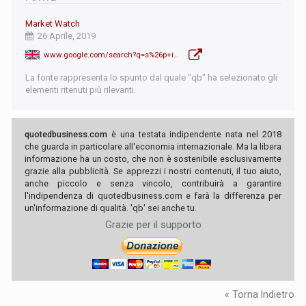
Market Watch
26 Aprile, 2019
www.google.com/search?q=s%26p+italy&safe=active&source=lnms&tbm=nws&sa=X&ved=0ahUKEwiO2vmRu-_hAhWHsaQKHXddALQQ_AUIDigB&biw=1411&bih=719
La fonte rappresenta lo spunto dal quale "qb" ha selezionato gli
elementi ritenuti più rilevanti.
quotedbusiness.com
è una testata indipendente nata nel 2018
che guarda in particolare all'economia internazionale. Ma la libera
informazione ha un costo, che non è sostenibile esclusivamente
grazie alla pubblicità. Se apprezzi i nostri contenuti, il tuo aiuto,
anche piccolo e senza vincolo, contribuirà a garantire
l'indipendenza di quotedbusiness.com e farà la differenza per
un'informazione di qualità. 'qb' sei anche tu.
Grazie per il supporto
« Torna Indietro