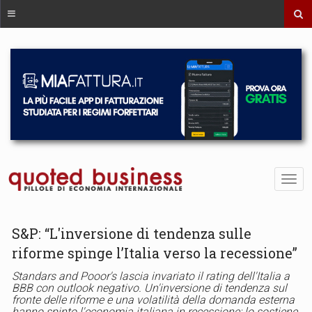
S&P: “L'inversione di tendenza sulle
riforme spinge l’Italia verso la recessione”
Standars and Pooor's lascia invariato il rating dell'Italia a
BBB con outlook negativo. Un'inversione di tendenza sul
fronte delle riforme e una volatilità della domanda esterna
hanno spinto l'economia italiana in recessione: lo sostiene