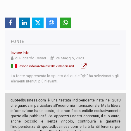
FONTE
lavoce.info
di Riccardo Cesari
26 Maggio, 2023
lavoce.info/archives/101223/don-milani-economista/
La fonte rappresenta lo spunto dal quale "qb" ha selezionato gli
elementi ritenuti più rilevanti.
quotedbusiness.com
è una testata indipendente nata nel 2018
che guarda in particolare all'economia internazionale. Ma la libera
informazione ha un costo, che non è sostenibile esclusivamente
grazie alla pubblicità. Se apprezzi i nostri contenuti, il tuo aiuto,
anche piccolo e senza vincolo, contribuirà a garantire
l'indipendenza di quotedbusiness.com e farà la differenza per