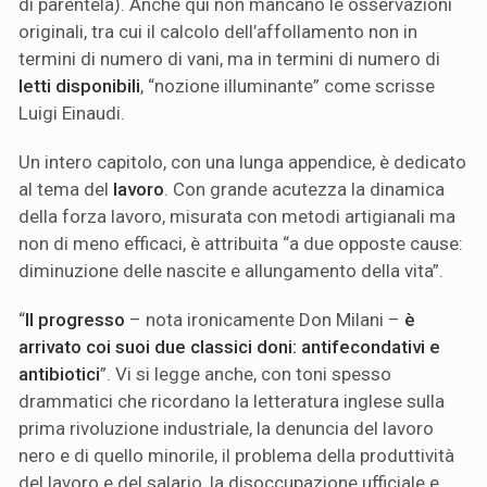
di parentela). Anche qui non mancano le osservazioni
originali, tra cui il calcolo dell’affollamento non in
termini di numero di vani, ma in termini di numero di
letti disponibili
, “nozione illuminante” come scrisse
Luigi Einaudi.
Un intero capitolo, con una lunga appendice, è dedicato
al tema del
lavoro
. Con grande acutezza la dinamica
della forza lavoro, misurata con metodi artigianali ma
non di meno efficaci, è attribuita “a due opposte cause:
diminuzione delle nascite e allungamento della vita”.
“
Il progresso
– nota ironicamente Don Milani –
è
arrivato coi suoi due classici doni: antifecondativi e
antibiotici
”. Vi si legge anche, con toni spesso
drammatici che ricordano la letteratura inglese sulla
prima rivoluzione industriale, la denuncia del lavoro
nero e di quello minorile, il problema della produttività
del lavoro e del salario, la disoccupazione ufficiale e