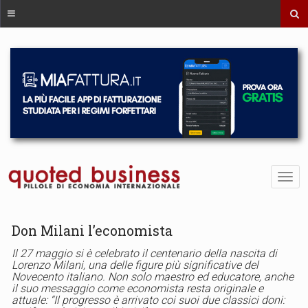
Don Milani l’economista
Il 27 maggio si è celebrato il centenario della nascita di
Lorenzo Milani, una delle figure più significative del
Novecento italiano. Non solo maestro ed educatore, anche
il suo messaggio come economista resta originale e
attuale: “Il progresso è arrivato coi suoi due classici doni: