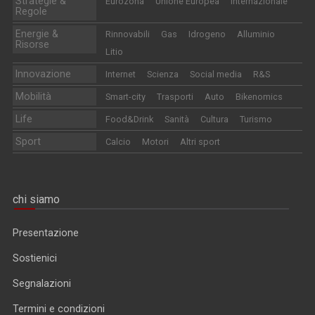
Strategie &
Eurozona
Unione Europea
Internazionale
Regole
Energie &
Rinnovabili
Gas
Idrogeno
Alluminio
Risorse
Litio
Innovazione
Internet
Scienza
Social media
R&S
Mobilità
Smart-city
Trasporti
Auto
Bikenomics
Life
Food&Drink
Sanità
Cultura
Turismo
Sport
Calcio
Motori
Altri sport
chi siamo
Presentazione
Sostienici
Segnalazioni
Termini e condizioni