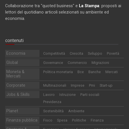
Collaborazione tra "quoted business" e
La Stampa
: proposti ai
lettori del quotidiano articoli selezionati su ambiente ed
economia.
contenuti
Economia
Competitività
Crescita
Sviluppo
Povertà
Global
Governance
Commercio
Migrazioni
Moneta &
Politica monetaria
Bce
Banche
Mercati
Mercati
Corporate
Multinazionali
Imprese
Pmi
Start-up
Jobs & Skills
Lavoro
Istruzione
Parti sociali
Previdenza
Planet
Sostenibilità
Ambiente
Finanza pubblica
Fisco
Spesa
Politiche
Finanza