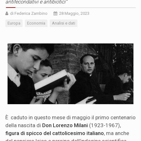
antifecondativi e antibiotici”
di Federica Zambino
28 Maggio, 2023
Europa
Economia
Analisi e dati
È caduto in questo mese di maggio il primo centenario
della nascita di
Don Lorenzo Milani
(1923-1967),
figura di spicco del cattolicesimo italiano
, ma anche
del pensiero laico e persino dell’indagine scientifica,