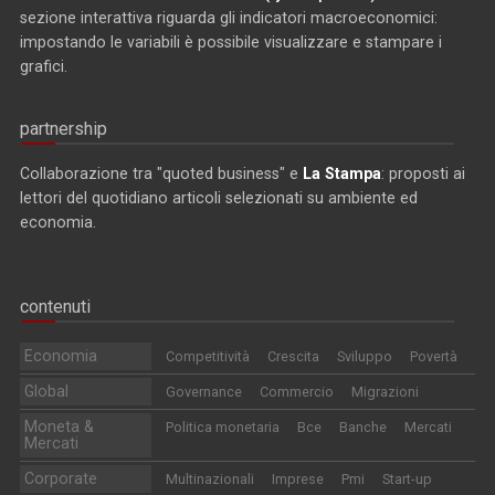
sezione interattiva riguarda gli indicatori macroeconomici:
impostando le variabili è possibile visualizzare e stampare i
grafici.
partnership
Collaborazione tra "quoted business" e
La Stampa
: proposti ai
lettori del quotidiano articoli selezionati su ambiente ed
economia.
contenuti
Economia
Competitività
Crescita
Sviluppo
Povertà
Global
Governance
Commercio
Migrazioni
Moneta &
Politica monetaria
Bce
Banche
Mercati
Mercati
Corporate
Multinazionali
Imprese
Pmi
Start-up