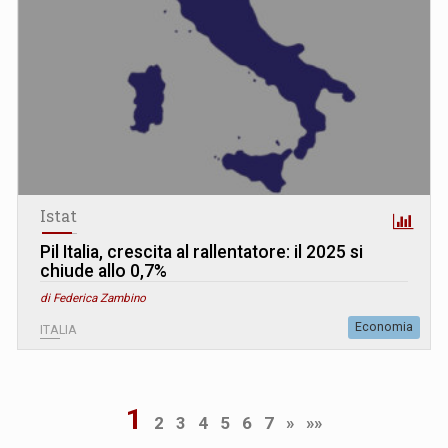
Istat
Pil Italia, crescita al rallentatore: il 2025 si
chiude allo 0,7%
di Federica Zambino
Economia
ITALIA
1
2
3
4
5
6
7
»
»»