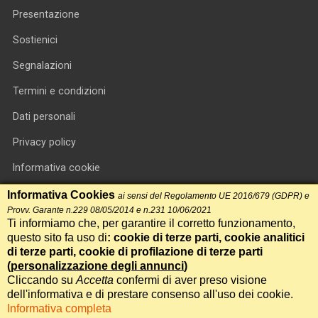
Presentazione
Sostienici
Segnalazioni
Termini e condizioni
Dati personali
Privacy policy
Informativa cookie
RSS feed
Informativa Cookies
ai sensi del Regolamento UE 2016/679 (GDPR) e
Provv. Garante n.229 08/05/2014 e n.231 10/06/2021
RSS Top News
Ti informiamo che, per garantire il corretto funzionamento,
questo sito fa uso di
: cookie di terze parti, cookie analitici
Contatti
di terze parti, cookie di profilazione di terze parti
(
personalizzazione degli annunci
)
Cliccando su
Accetta
confermi di aver preso visione
International Communication S.r.l. • P.IVA 14478081004 • Testata
dell'informativa e di prestare consenso all'uso dei cookie.
giornalistica n.191, reg. Tribunale di Roma del 14/12/2017
Informativa completa