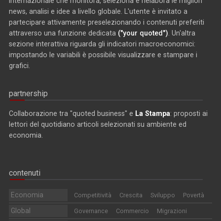
internazionale che monitora, seleziona e rielabora le migliori
news, analisi e idee a livello globale. L'utente è invitato a
partecipare attivamente preselezionando i contenuti preferiti
attraverso una funzione dedicata
("your quoted")
. Un'altra
sezione interattiva riguarda gli indicatori macroeconomici:
impostando le variabili è possibile visualizzare e stampare i
grafici.
partnership
Collaborazione tra "quoted business" e
La Stampa
: proposti ai
lettori del quotidiano articoli selezionati su ambiente ed
economia.
contenuti
Economia
Competitività
Crescita
Sviluppo
Povertà
Global
Governance
Commercio
Migrazioni