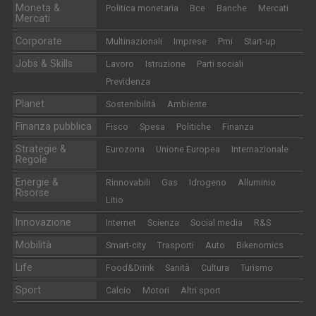
Moneta &
Politica monetaria
Bce
Banche
Mercati
Mercati
Corporate
Multinazionali
Imprese
Pmi
Start-up
Jobs & Skills
Lavoro
Istruzione
Parti sociali
Previdenza
Planet
Sostenibilità
Ambiente
Finanza pubblica
Fisco
Spesa
Politiche
Finanza
Strategie &
Eurozona
Unione Europea
Internazionale
Regole
Energie &
Rinnovabili
Gas
Idrogeno
Alluminio
Risorse
Litio
Innovazione
Internet
Scienza
Social media
R&S
Mobilità
Smart-city
Trasporti
Auto
Bikenomics
Life
Food&Drink
Sanità
Cultura
Turismo
Sport
Calcio
Motori
Altri sport