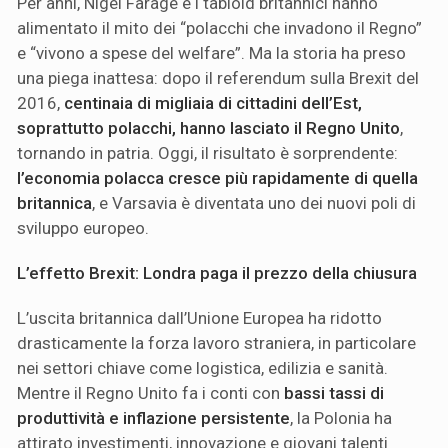
Per anni, Nigel Farage e i tabloid britannici hanno
alimentato il mito dei “polacchi che invadono il Regno”
e “vivono a spese del welfare”. Ma la storia ha preso
una piega inattesa: dopo il referendum sulla Brexit del
2016,
centinaia di migliaia di cittadini dell’Est,
soprattutto polacchi, hanno lasciato il Regno Unito
,
tornando in patria. Oggi, il risultato è sorprendente:
l’economia polacca cresce più rapidamente di quella
britannica
, e Varsavia è diventata uno dei nuovi poli di
sviluppo europeo.
L’effetto Brexit: Londra paga il prezzo della chiusura
L’uscita britannica dall’Unione Europea ha ridotto
drasticamente la forza lavoro straniera, in particolare
nei settori chiave come logistica, edilizia e sanità.
Mentre il Regno Unito fa i conti con
bassi tassi di
produttività e inflazione persistente
, la Polonia ha
attirato investimenti, innovazione e giovani talenti