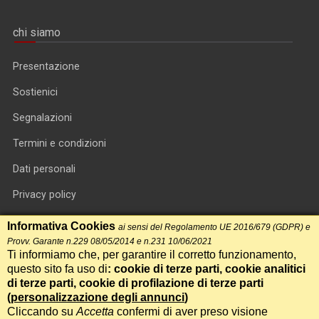
chi siamo
Presentazione
Sostienici
Segnalazioni
Termini e condizioni
Dati personali
Privacy policy
Informativa cookie
Informativa Cookies
ai sensi del Regolamento UE 2016/679 (GDPR) e
Provv. Garante n.229 08/05/2014 e n.231 10/06/2021
RSS feed
Ti informiamo che, per garantire il corretto funzionamento,
questo sito fa uso di
: cookie di terze parti, cookie analitici
RSS Top News
di terze parti, cookie di profilazione di terze parti
(
personalizzazione degli annunci
)
Contatti
Cliccando su
Accetta
confermi di aver preso visione