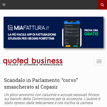
Scandalo in Parlamento: “corvo”
smascherato al Copasir
Un plico anonimo con calunnie e accuse sessuali finisce
sui banchi della Commissione per la sicurezza. L’autore è
stato ripreso dalle telecamere e ora rischia la carriera