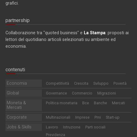
grafici.
partnership
Collaborazione tra "quoted business" e
La Stampa
: proposti ai
lettori del quotidiano articoli selezionati su ambiente ed
economia.
contenuti
Economia
Competitività
Crescita
Sviluppo
Povertà
Global
Governance
Commercio
Migrazioni
Moneta &
Politica monetaria
Bce
Banche
Mercati
Mercati
Corporate
Multinazionali
Imprese
Pmi
Start-up
Jobs & Skills
Lavoro
Istruzione
Parti sociali
Previdenza