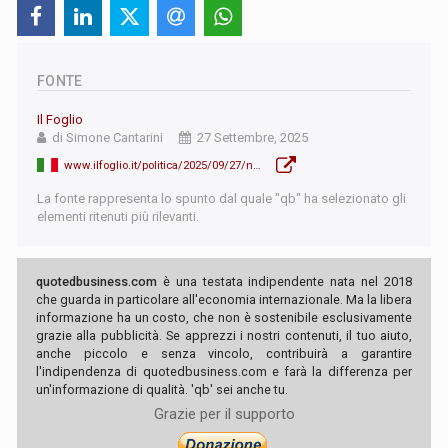
FONTE
Il Foglio
di Simone Cantarini
27 Settembre, 2025
www.ilfoglio.it/politica/2025/09/27/news/dirigente-del-parlamento-lascia-un-plico-anonimo-al-copasir-le-telecamere-lo-inchiodano-sospeso--119312
La fonte rappresenta lo spunto dal quale "qb" ha selezionato gli
elementi ritenuti più rilevanti.
quotedbusiness.com
è una testata indipendente nata nel 2018
che guarda in particolare all'economia internazionale. Ma la libera
informazione ha un costo, che non è sostenibile esclusivamente
grazie alla pubblicità. Se apprezzi i nostri contenuti, il tuo aiuto,
anche piccolo e senza vincolo, contribuirà a garantire
l'indipendenza di quotedbusiness.com e farà la differenza per
un'informazione di qualità. 'qb' sei anche tu.
Grazie per il supporto