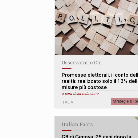
Osservatorio Cpi
Promesse elettorali, il conto del
realtà: realizzato solo il 13% del
misure più costose
a cura della redazione
Strategie & R
ITALIA
Italian Facts
G8 di Genova, 25 anni dopo la