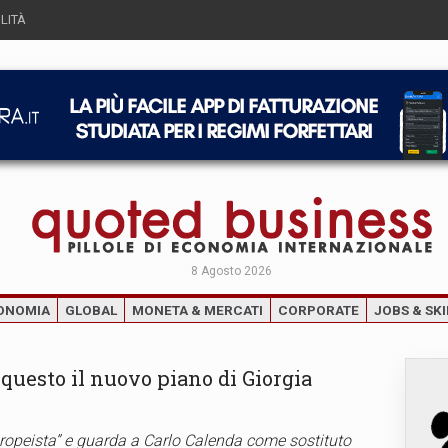
LITÀ
8 Agosto 2026
ONOMIA
GLOBAL
MONETA & MERCATI
CORPORATE
JOBS & SKI
 questo il nuovo piano di Giorgia
ropeista” e guarda a Carlo Calenda come sostituto