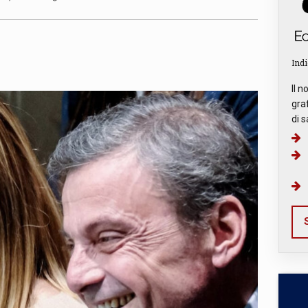
Indi
Il n
graf
di s
S