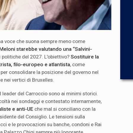
 una voce che suona sempre meno come
Meloni starebbe valutando una “Salvini-
i politiche del 2027. L’obiettivo?
Sostituire la
ista, filo-europeo e atlantista
, come
, per consolidare la posizione del governo nel
 nei vertici di Bruxelles.
 il leader del Carroccio sono ai minimi storici.
ficoltà nei sondaggi e contestato internamente,
liste e anti-UE
che mal si conciliano con la
idente del Consiglio. Le tensioni sulla
acci e le provocazioni su banche, condoni e Rai
a Palazzo Chigi sempre più logorante.