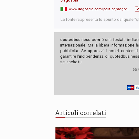
Dagospia
www.dagospia.com/politica/dagoreport-suggestione-giorgia-meloni-si-chiama-salvin-exit-in-vista-451868
La fonte rappresenta lo spunto dal quale "qb"
quotedbusiness.com
è una testata indipe
internazionale. Ma la libera informazione 
pubblicità. Se apprezzi i nostri contenuti
garantire l'indipendenza di quotedbusiness.
sei anche tu.
Gra
Articoli correlati