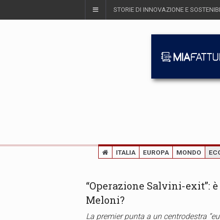
STORIE DI INNOVAZIONE E SOSTENIBI
ITALIA
EUROPA
MONDO
EC
“Operazione Salvini-exit”: è
Meloni?
La premier punta a un centrodestra “eu