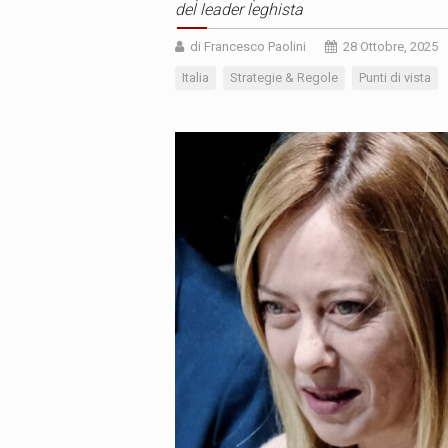
del leader leghista
di Francesco Paolini
28 Ottobre, 2025
Italia
Strategie & Regole
Punti di vista