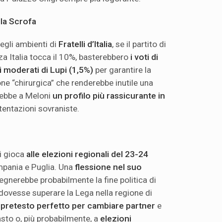
lla Scrofa
egli ambienti di
Fratelli d’Italia
, se il partito di
za Italia tocca il 10%, basterebbero
i voti di
i moderati di Lupi (1,5%)
per garantire la
e “chirurgica” che renderebbe inutile una
rebbe a Meloni
un profilo più rassicurante in
 tentazioni sovraniste.
si gioca
alle elezioni regionali del 23-24
mpania e Puglia. Una
flessione nel suo
gnerebbe probabilmente la fine politica di
ia dovesse superare la Lega nella regione di
l pretesto perfetto per cambiare partner
e
asto o, più probabilmente, a
elezioni