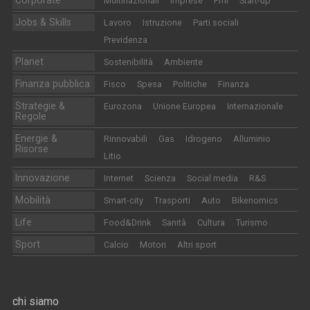
Multinazionali
Imprese
Pmi
Start-up
Jobs & Skills
Lavoro
Istruzione
Parti sociali
Previdenza
Planet
Sostenibilità
Ambiente
Finanza pubblica
Fisco
Spesa
Politiche
Finanza
Strategie &
Eurozona
Unione Europea
Internazionale
Regole
Energie &
Rinnovabili
Gas
Idrogeno
Alluminio
Risorse
Litio
Innovazione
Internet
Scienza
Social media
R&S
Mobilità
Smart-city
Trasporti
Auto
Bikenomics
Life
Food&Drink
Sanità
Cultura
Turismo
Sport
Calcio
Motori
Altri sport
chi siamo