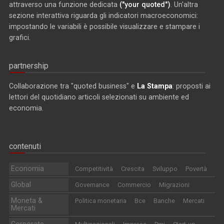
attraverso una funzione dedicata
("your quoted")
. Un'altra
sezione interattiva riguarda gli indicatori macroeconomici:
impostando le variabili è possibile visualizzare e stampare i
grafici.
partnership
Collaborazione tra "quoted business" e
La Stampa
: proposti ai
lettori del quotidiano articoli selezionati su ambiente ed
economia.
contenuti
Economia
Competitività
Crescita
Sviluppo
Povertà
Global
Governance
Commercio
Migrazioni
Moneta &
Politica monetaria
Bce
Banche
Mercati
Mercati
Corporate