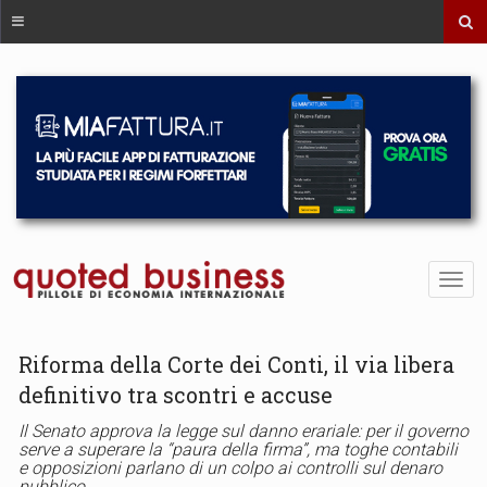
Riforma della Corte dei Conti, il via libera
definitivo tra scontri e accuse
Il Senato approva la legge sul danno erariale: per il governo
serve a superare la “paura della firma”, ma toghe contabili
e opposizioni parlano di un colpo ai controlli sul denaro
pubblico