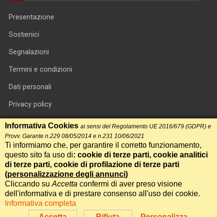
Presentazione
Sostienici
Segnalazioni
Termini e condizioni
Dati personali
Privacy policy
Informativa cookie
Informativa Cookies
ai sensi del Regolamento UE 2016/679 (GDPR) e
Provv. Garante n.229 08/05/2014 e n.231 10/06/2021
RSS feed
Ti informiamo che, per garantire il corretto funzionamento,
questo sito fa uso di
: cookie di terze parti, cookie analitici
RSS Top News
di terze parti, cookie di profilazione di terze parti
Contatti
(
personalizzazione degli annunci
)
Cliccando su
Accetta
confermi di aver preso visione
dell'informativa e di prestare consenso all'uso dei cookie.
International Communication S.r.l. • P.IVA 14478081004 • Testata
Informativa completa
giornalistica n.191, reg. Tribunale di Roma del 14/12/2017
Accetta
Rifiuta
Personalizza