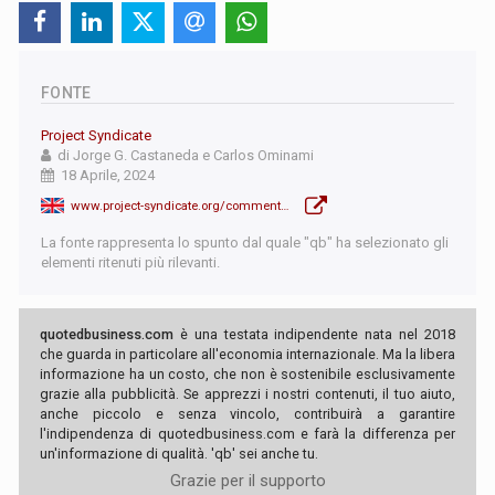
FONTE
Project Syndicate
di Jorge G. Castaneda e Carlos Ominami
18 Aprile, 2024
www.project-syndicate.org/commentary/latin-america-progressives-must-tackle-violence-security-by-jorge-g-castaneda-and-carlos-ominami-2024-04?barrier=accesspaylog
La fonte rappresenta lo spunto dal quale "qb" ha selezionato gli
elementi ritenuti più rilevanti.
quotedbusiness.com
è una testata indipendente nata nel 2018
che guarda in particolare all'economia internazionale. Ma la libera
informazione ha un costo, che non è sostenibile esclusivamente
grazie alla pubblicità. Se apprezzi i nostri contenuti, il tuo aiuto,
anche piccolo e senza vincolo, contribuirà a garantire
l'indipendenza di quotedbusiness.com e farà la differenza per
un'informazione di qualità. 'qb' sei anche tu.
Grazie per il supporto