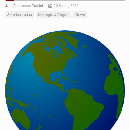
di Francesco Paolini
20 Aprile, 2024
America Latina
Strategie & Regole
News