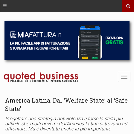
America Latina. Dal ‘Welfare State’ al ‘Safe
State’
Progettare una strategia antiviolenza è forse la sfida più
difficile che molti governi dell’America Latina si trovano ad
affrontare. Ma è diventata anche la più importante