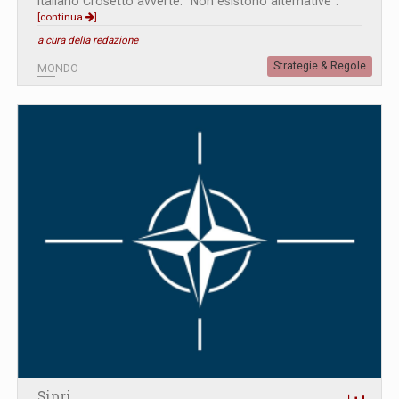
italiano Crosetto avverte: “Non esistono alternative”.
[continua
]
a cura della redazione
Strategie & Regole
MONDO
Sipri