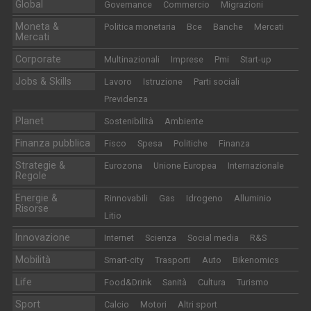
Global
Governance
Commercio
Migrazioni
Moneta &
Politica monetaria
Bce
Banche
Mercati
Mercati
Corporate
Multinazionali
Imprese
Pmi
Start-up
Jobs & Skills
Lavoro
Istruzione
Parti sociali
Previdenza
Planet
Sostenibilità
Ambiente
Finanza pubblica
Fisco
Spesa
Politiche
Finanza
Strategie &
Eurozona
Unione Europea
Internazionale
Regole
Energie &
Rinnovabili
Gas
Idrogeno
Alluminio
Risorse
Litio
Innovazione
Internet
Scienza
Social media
R&S
Mobilità
Smart-city
Trasporti
Auto
Bikenomics
Life
Food&Drink
Sanità
Cultura
Turismo
Sport
Calcio
Motori
Altri sport