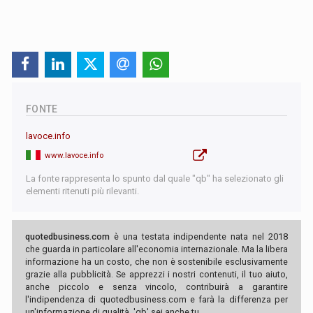
FONTE
lavoce.info
www.lavoce.info
La fonte rappresenta lo spunto dal quale "qb" ha selezionato gli
elementi ritenuti più rilevanti.
quotedbusiness.com
è una testata indipendente nata nel 2018
che guarda in particolare all'economia internazionale. Ma la libera
informazione ha un costo, che non è sostenibile esclusivamente
grazie alla pubblicità. Se apprezzi i nostri contenuti, il tuo aiuto,
anche piccolo e senza vincolo, contribuirà a garantire
l'indipendenza di quotedbusiness.com e farà la differenza per
un'informazione di qualità. 'qb' sei anche tu.