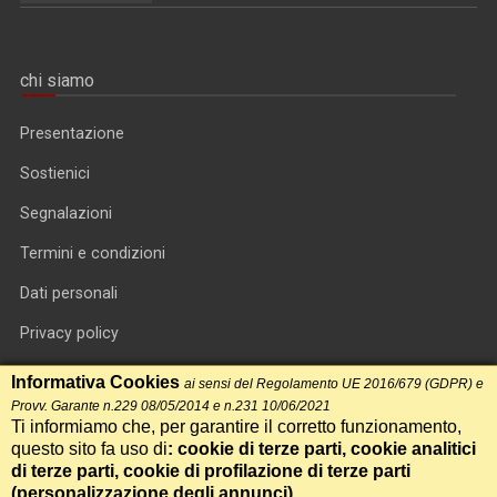
chi siamo
Presentazione
Sostienici
Segnalazioni
Termini e condizioni
Dati personali
Privacy policy
Informativa cookie
Informativa Cookies
ai sensi del Regolamento UE 2016/679 (GDPR) e
Provv. Garante n.229 08/05/2014 e n.231 10/06/2021
RSS feed
Ti informiamo che, per garantire il corretto funzionamento,
questo sito fa uso di
: cookie di terze parti, cookie analitici
RSS Top News
di terze parti, cookie di profilazione di terze parti
Contatti
(
personalizzazione degli annunci
)