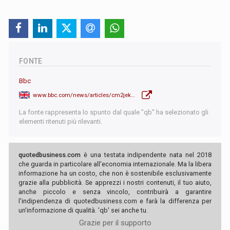
FONTE
Bbc
www.bbc.com/news/articles/cm2jek15m8no
La fonte rappresenta lo spunto dal quale "qb" ha selezionato gli
elementi ritenuti più rilevanti.
quotedbusiness.com
è una testata indipendente nata nel 2018
che guarda in particolare all'economia internazionale. Ma la libera
informazione ha un costo, che non è sostenibile esclusivamente
grazie alla pubblicità. Se apprezzi i nostri contenuti, il tuo aiuto,
anche piccolo e senza vincolo, contribuirà a garantire
l'indipendenza di quotedbusiness.com e farà la differenza per
un'informazione di qualità. 'qb' sei anche tu.
Grazie per il supporto