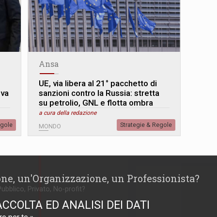
Ansa
UE, via libera al 21° pacchetto di
ova
sanzioni contro la Russia: stretta
su petrolio, GNL e flotta ombra
a cura della redazione
egole
Strategie & Regole
MONDO
one, un'Organizzazione, un Professionista?
Pubblico, Privato, No-profit?
ACCOLTA ED ANALISI DEI DATI