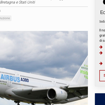
 Bretagna e Stati Uniti
0
ruzione
Indi
Il n
graf
di s
S