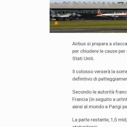
Airbus si prepara a stacc
per chiudere le cause per 
Stati Uniti.
Il colosso verserà la so
definitivo di patteggiame
Secondo le autorità france
Francia (in seguito a un’i
aerei al mondo e Parigi pe
La parte restante, 1,5 mld,
statunitensi.