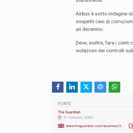
Airbus è sotto indagine da
sospetti casi di corruzione
un decennio.
Deve, inoltre, fare i conti
violazioni dei controlli su
FONTE
The Guardian
31 Gennaio, 2020
www.theguardian.com/business/2020/jan/31/airbus-to-pay-record-3bn-in-fines-for-endemic-corruption