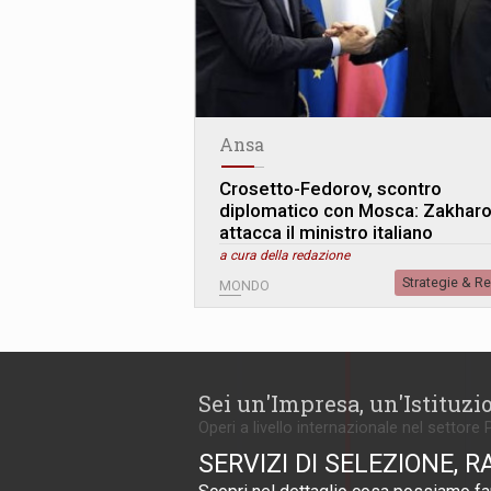
Ansa
Crosetto-Fedorov, scontro
diplomatico con Mosca: Zakhar
attacca il ministro italiano
a cura della redazione
Strategie & R
MONDO
Sei un'Impresa, un'Istituzi
Operi a livello internazionale nel settore 
SERVIZI DI SELEZIONE, R