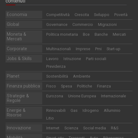
contenuti
Economia
Competitività
Crescita
Sviluppo
Povertà
Global
Governance
Commercio
Migrazioni
Moneta &
Politica monetaria
Bce
Banche
Mercati
Mercati
Corporate
Multinazionali
Imprese
Pmi
Start-up
Jobs & Skills
Lavoro
Istruzione
Parti sociali
Previdenza
Planet
Sostenibilità
Ambiente
Finanza pubblica
Fisco
Spesa
Politiche
Finanza
Strategie &
Eurozona
Unione Europea
Internazionale
Regole
Energie &
Rinnovabili
Gas
Idrogeno
Alluminio
Risorse
Litio
Innovazione
Internet
Scienza
Social media
R&S
Mobilità
Smart-city
Trasporti
Auto
Bikenomics