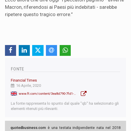
Macron, riferendosi ai Paesi più indebitati - sarebbe
ripetere questo tragico errore.”
FONTE
Financial Times
16 Aprile, 2020
www.ft.com/content/3ea8d790-7fd1-11ea-8fdb-7ec06edeef84
La fonte rappresenta lo spunto dal quale "qb" ha selezionato gli
elementi ritenuti più rilevanti.
quotedbusiness.com
è una testata indipendente nata nel 2018