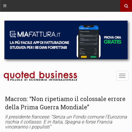
Macron: “Non ripetiamo il colossale errore
della Prima Guerra Mondiale”
Il presidente francese: “Senza un Fondo comune l’Eurozona
rischia il collasso. E in Italia, Spagna e forse Francia
vinceranno i populisti”