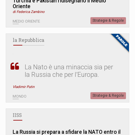
Turchia e Pakistan ridisegnano il Medio
Oriente
di Federica Zambino
Strategie & Regole
MEDIO ORIENTE
la Repubblica
La Nato è una minaccia sia per
la Russia che per l’Europa.
Vladimir Putin
Strategie & Regole
MONDO
IISS
La Russia si prepara a sfidare la NATO entro il