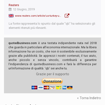
Reuters
12 Giugno, 2019
www.reuters.com/article/us-turkey-usa-security-erdogan/turkeys-erdogan-says-turkey-has-definitely-bought-russian-s-400-defense-system-idUSKCN1TD2I4
La fonte rappresenta lo spunto dal quale "qb" ha selezionato gli
elementi ritenuti più rilevanti.
quotedbusiness.com
è una testata indipendente nata nel 2018
che guarda in particolare all'economia internazionale. Ma la libera
informazione ha un costo, che non è sostenibile esclusivamente
grazie alla pubblicità. Se apprezzi i nostri contenuti, il tuo aiuto,
anche piccolo e senza vincolo, contribuirà a garantire
l'indipendenza di quotedbusiness.com e farà la differenza per
un'informazione di qualità. 'qb' sei anche tu.
Grazie per il supporto
« Torna Indietro