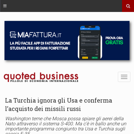
La Turchia ignora gli Usa e conferma
l’acquisto dei missili russi
Washington teme che Mosca possa spiare gli aerei della
Nato attraverso il sistema S-400. Ma c’è in ballo anche un
importante programma congiunto tra Usa e Turchia sugli
caccia F-35