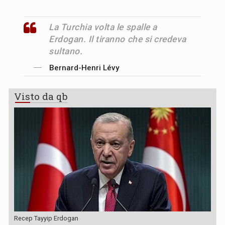
La Turchia volta le spalle a
Erdogan. Il tiranno che si credeva
sultano.
Bernard-Henri Lévy
Visto da qb
Recep Tayyip Erdogan