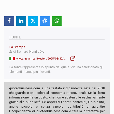
FONTE
La Stampa
di Bernard-Henri Lévy
www.lastampa.it/esteri/2025/03/30/news/turchia_erdogan_sultano_protesta_piazza-15080055/?ref=LSHA-BH-P6-S2-T1
La fonte rappresenta lo spunto dal quale "qb" ha selezionato gli
elementi ritenuti più rilevanti.
quotedbusiness.com
è una testata indipendente nata nel 2018
che guarda in particolare all'economia internazionale. Ma la libera
informazione ha un costo, che non è sostenibile esclusivamente
grazie alla pubblicità. Se apprezzi i nostri contenuti, il tuo aiuto,
anche piccolo e senza vincolo, contribuirà a garantire
l'indipendenza di quotedbusiness.com e farà la differenza per