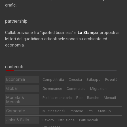
grafici.
partnership
Collaborazione tra "quoted business" e
La Stampa
: proposti ai
lettori del quotidiano articoli selezionati su ambiente ed
economia.
contenuti
Economia
Competitività
Crescita
Sviluppo
Povertà
Global
Governance
Commercio
Migrazioni
Moneta &
Politica monetaria
Bce
Banche
Mercati
Mercati
Corporate
Multinazionali
Imprese
Pmi
Start-up
Jobs & Skills
Lavoro
Istruzione
Parti sociali