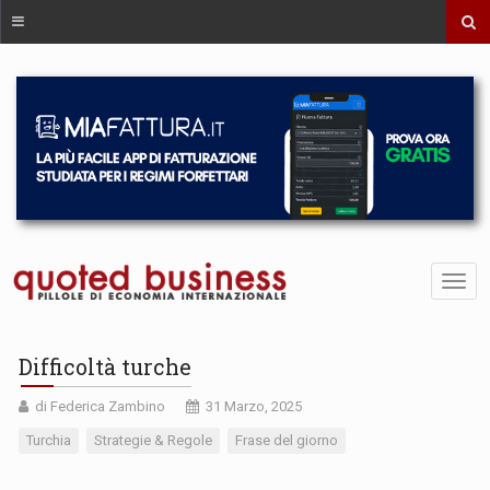
Difficoltà turche
di Federica Zambino
31 Marzo, 2025
Turchia
Strategie & Regole
Frase del giorno