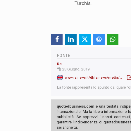
Turchia.
FONTE
Rai
28 Giugno, 2019
www.rainews.it/dl/rainews/media/Leader-opposizione-turca-a-processo-per-i-suoi-tweet-CHP-Vendetta-di-Erdogan-8574d426-87b0-4339-8952-fc22700dbaf5.html#foto-1
La fonte rappresenta lo spunto dal quale "qb"
quotedbusiness.com
è una testata indipe
internazionale. Ma la libera informazione 
pubblicità. Se apprezzi i nostri contenuti
garantire l'indipendenza di quotedbusiness.
sei anche tu.