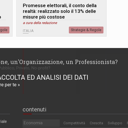
Promesse elettorali, il conto della
realtà: realizzato solo il 13% delle
o
misure più costose
a cura della redazione
egole
Strategie & Regole
ITALIA
one, un'Organizzazione, un Professionista?
Pubblico, Privato, No-profit?
ACCOLTA ED ANALISI DEI DATI
e per te »
contenuti
iale
Economia
Competitività
Crescita
Sviluppo