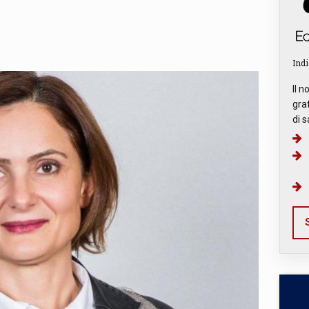
Indi
Il n
graf
di s
S