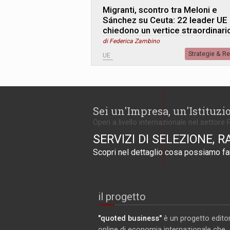
Migranti, scontro tra Meloni e
Sánchez su Ceuta: 22 leader UE
chiedono un vertice straordinari
di Federica Zambino
Strategie & R
UE
Sei un'Impresa, un'Istituzi
Operi a livello internazionale nel settore 
SERVIZI DI SELEZIONE, R
Scopri nel dettaglio cosa possiamo far
il progetto
"quoted business"
è un progetto editor
online di economia internazionale che