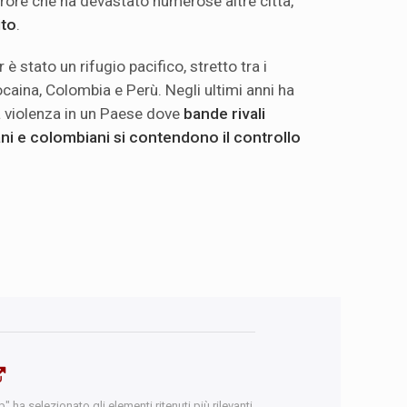
rrore che ha devastato numerose altre città,
ito
.
è stato un rifugio pacifico, stretto tra i
cocaina, Colombia e Perù. Negli ultimi anni ha
la violenza in un Paese dove
bande rivali
ani e colombiani si contendono il controllo
 ha selezionato gli elementi ritenuti più rilevanti.