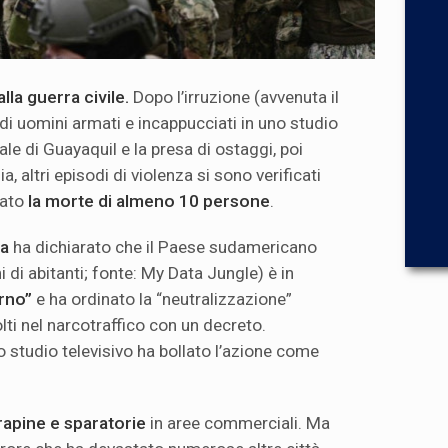
lla guerra civile.
Dopo l’irruzione (avvenuta il
di uomini armati e incappucciati in uno studio
uale di Guayaquil e la presa di ostaggi, poi
zia, altri episodi di violenza si sono verificati
cato
la
morte di almeno 10 persone
.
oa
ha dichiarato che il Paese sudamericano
i di abitanti; fonte: My Data Jungle) è in
erno”
e ha ordinato la “neutralizzazione”
olti nel narcotraffico con un decreto.
lo studio televisivo ha bollato l’azione come
rapine e sparatorie
in aree commerciali. Ma