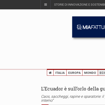
STORIE DI INNOVAZIONE E SOSTENIBI
ITALIA
EUROPA
MONDO
EC
L’Ecuador è sull’orlo della g
Caos, saccheggi, rapine e sparatorie: il
interno”