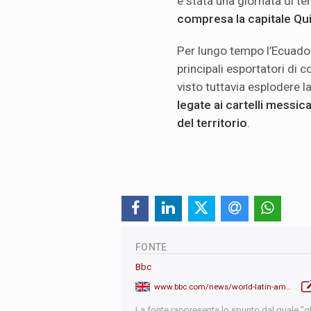
è stata una giornata di te
compresa la capitale Qu
Per lungo tempo l’Ecuador 
principali esportatori di 
visto tuttavia esplodere 
legate ai cartelli messic
del territorio
.
FONTE
Bbc
www.bbc.com/news/world-latin-america-67930452
La fonte rappresenta lo spunto dal quale "qb"