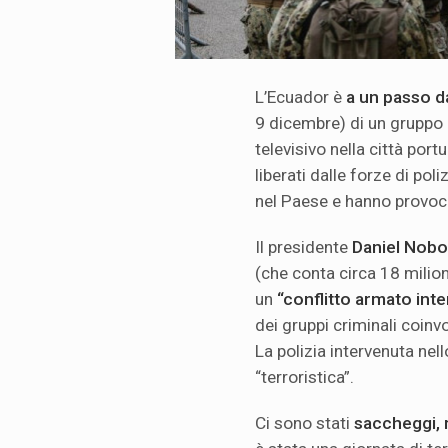
L’Ecuador è
a un passo da
9 dicembre) di un gruppo 
televisivo nella città port
liberati dalle forze di poli
nel Paese e hanno provo
Il presidente
Daniel Nob
(che conta circa 18 milion
un
“conflitto armato int
dei gruppi criminali coinv
La polizia intervenuta nel
“terroristica”.
Ci sono stati
saccheggi, 