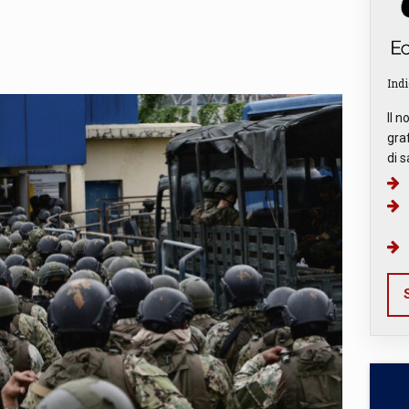
Indi
Il n
graf
di s
S