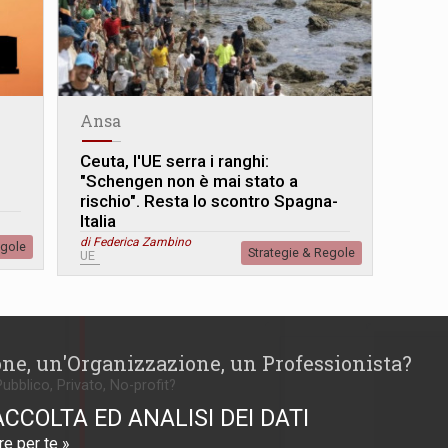
Ansa
Ceuta, l'UE serra i ranghi:
"Schengen non è mai stato a
rischio". Resta lo scontro Spagna-
Italia
di Federica Zambino
egole
Strategie & Regole
UE
one, un'Organizzazione, un Professionista?
Pubblico, Privato, No-profit?
ACCOLTA ED ANALISI DEI DATI
e per te »