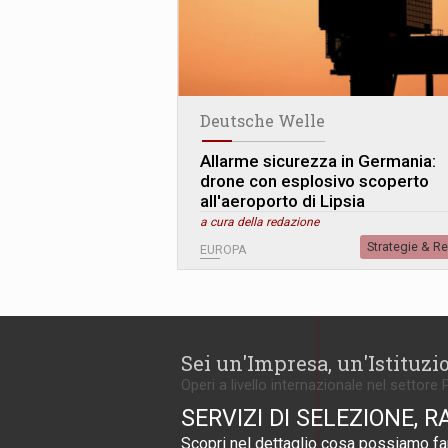
Deutsche Welle
Allarme sicurezza in Germania:
drone con esplosivo scoperto
all'aeroporto di Lipsia
a cura della redazione
Strategie & R
EUROPA
Sei un'Impresa, un'Istituzi
Operi a livello internazionale nel settore 
SERVIZI DI SELEZIONE, R
Scopri nel dettaglio cosa possiamo far