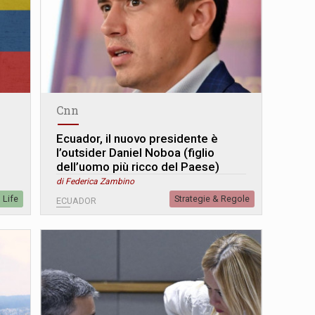
Cnn
Ecuador, il nuovo presidente è
l’outsider Daniel Noboa (figlio
dell’uomo più ricco del Paese)
di Federica Zambino
Life
Strategie & Regole
ECUADOR