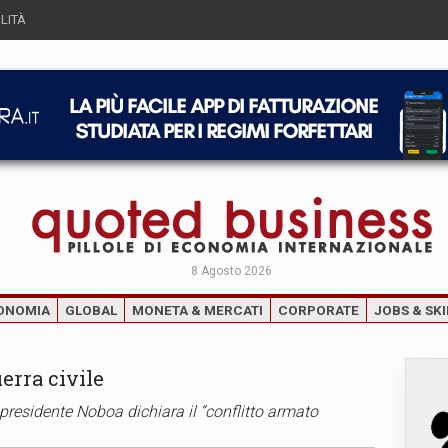
LITÀ
8 Agosto 2026
ONOMIA
GLOBAL
MONETA & MERCATI
CORPORATE
JOBS & SKI
uerra civile
 presidente Noboa dichiara il “conflitto armato