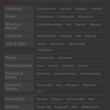
Economia
Competitività
Crescita
Sviluppo
Povertà
Global
Governance
Commercio
Migrazioni
Moneta &
Politica monetaria
Bce
Banche
Mercati
Mercati
Corporate
Multinazionali
Imprese
Pmi
Start-up
Jobs & Skills
Lavoro
Istruzione
Parti sociali
Previdenza
Planet
Sostenibilità
Ambiente
Finanza pubblica
Fisco
Spesa
Politiche
Finanza
Strategie &
Eurozona
Unione Europea
Internazionale
Regole
Energie &
Rinnovabili
Gas
Idrogeno
Alluminio
Risorse
Litio
Innovazione
Internet
Scienza
Social media
R&S
Mobilità
Smart-city
Trasporti
Auto
Bikenomics