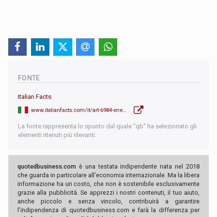
FONTE
Italian Facts
www.italianfacts.com/it/art-6984-energia-l-ue-frena-l-italia-usate-prima-i-fondi-gia-disponibili
La fonte rappresenta lo spunto dal quale "qb" ha selezionato gli
elementi ritenuti più rilevanti.
quotedbusiness.com
è una testata indipendente nata nel 2018
che guarda in particolare all'economia internazionale. Ma la libera
informazione ha un costo, che non è sostenibile esclusivamente
grazie alla pubblicità. Se apprezzi i nostri contenuti, il tuo aiuto,
anche piccolo e senza vincolo, contribuirà a garantire
l'indipendenza di quotedbusiness.com e farà la differenza per