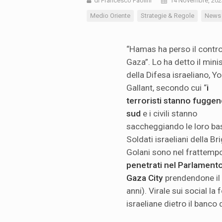
di Francesco Paolini
14 Novembre, 202
Medio Oriente
Strategie & Regole
News
“Hamas ha perso il contro
Gaza”. Lo ha detto il mini
della Difesa israeliano, Y
Gallant, secondo cui “
i
terroristi stanno fuggen
sud
e i civili stanno
saccheggiando le loro bas
Soldati israeliani della Bri
Golani sono nel frattemp
penetrati nel Parlamento
Gaza City
prendendone il 
anni). Virale sui social l
israeliane dietro il banco 