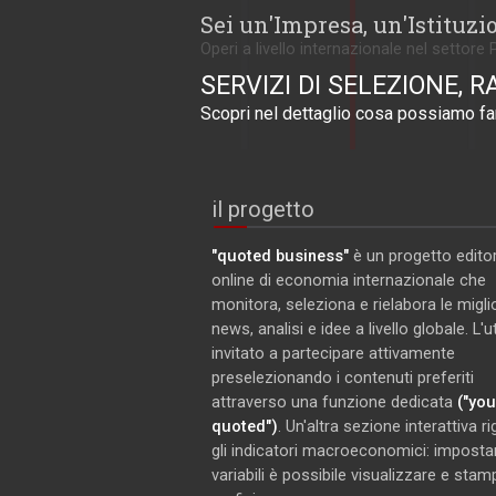
Sei un'Impresa, un'Istituzi
Operi a livello internazionale nel settore 
SERVIZI DI SELEZIONE, R
Scopri nel dettaglio cosa possiamo far
il progetto
"quoted business"
è un progetto editor
online di economia internazionale che
monitora, seleziona e rielabora le miglio
news, analisi e idee a livello globale. L'
invitato a partecipare attivamente
preselezionando i contenuti preferiti
attraverso una funzione dedicata
("you
quoted")
. Un'altra sezione interattiva r
gli indicatori macroeconomici: imposta
variabili è possibile visualizzare e stam