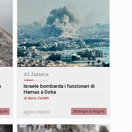
Al Jazeera
o
Israele bombarda i funzionari di
Hamas a Doha
di Senio Carletti
egole
Strategie & Regole
MEDIO ORIENTE