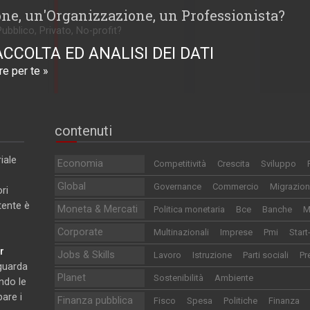
one, un'Organizzazione, un Professionista?
Pubblico, Privato, No-profit?
ACCOLTA ED ANALISI DEI DATI
e per te »
contenuti
iale
Economia
Competitività
Crescita
Sviluppo
Global
Governance
Commercio
Migrazion
ri
utente è
Moneta & Mercati
Politica monetaria
Bce
Banche
M
Corporate
Multinazionali
Imprese
Pmi
Start
r
Jobs & Skills
Lavoro
Istruzione
Parti sociali
Pr
iguarda
Planet
Sostenibilità
Ambiente
ndo le
pare i
Finanza pubblica
Fisco
Spesa
Politiche
Finanza