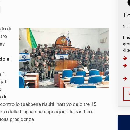
3
Indi
llo di
stro
Il n
oav
graf
di s
do al
i”.
gati
o
S
 di
controllo (sebbene risulti inattivo da oltre 15
a foto delle truppe che espongono le bandiere
della presidenza.