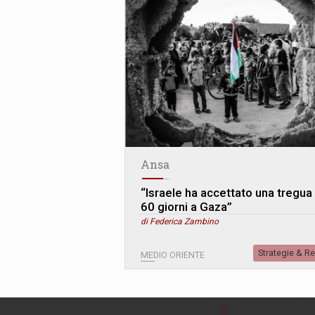
Ansa
“Israele ha accettato una tregua 
60 giorni a Gaza”
di Federica Zambino
Strategie & R
MEDIO ORIENTE