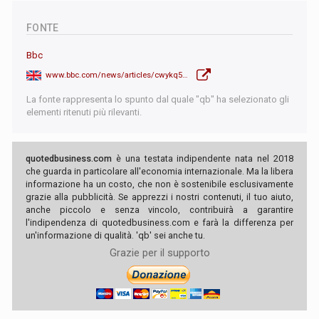
FONTE
Bbc
www.bbc.com/news/articles/cwykq59jwpvo
La fonte rappresenta lo spunto dal quale "qb" ha selezionato gli
elementi ritenuti più rilevanti.
quotedbusiness.com
è una testata indipendente nata nel 2018
che guarda in particolare all'economia internazionale. Ma la libera
informazione ha un costo, che non è sostenibile esclusivamente
grazie alla pubblicità. Se apprezzi i nostri contenuti, il tuo aiuto,
anche piccolo e senza vincolo, contribuirà a garantire
l'indipendenza di quotedbusiness.com e farà la differenza per
un'informazione di qualità. 'qb' sei anche tu.
Grazie per il supporto