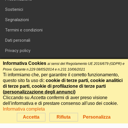
Sostienici
Segnalazioni
Termini e condizioni
Dati personali
Privacy policy
Informativa cookie
Informativa Cookies
ai sensi del Regolamento UE 2016/679 (GDPR) e
Provv. Garante n.229 08/05/2014 e n.231 10/06/2021
RSS feed
Ti informiamo che, per garantire il corretto funzionamento,
questo sito fa uso di
: cookie di terze parti, cookie analitici
RSS Top News
di terze parti, cookie di profilazione di terze parti
(
personalizzazione degli annunci
)
Contatti
Cliccando su
Accetta
confermi di aver preso visione
dell'informativa e di prestare consenso all'uso dei cookie.
Informativa completa
International Communication S.r.l. • P.IVA 14478081004 • Testata
giornalistica n.191, reg. Tribunale di Roma del 14/12/2017
Accetta
Rifiuta
Personalizza
Powered by
Itala