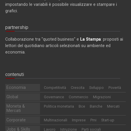
impostando le variabili è possibile visualizzare e stampare i
grafici.
partnership
Collaborazione tra "quoted business" e
La Stampa
: proposti ai
lettori del quotidiano articoli selezionati su ambiente ed
economia.
contenuti
Economia
Competitività
Crescita
Sviluppo
Povertà
Global
Governance
Commercio
Migrazioni
Moneta &
Politica monetaria
Bce
Banche
Mercati
Mercati
Corporate
Multinazionali
Imprese
Pmi
Start-up
Jobs & Skills
Lavoro
Istruzione
Parti sociali