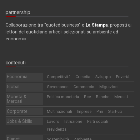
partnership
Collaborazione tra "quoted business" e
La Stampa
: proposti ai
lettori del quotidiano articoli selezionati su ambiente ed
economia.
contenuti
Economia
Competitività
Crescita
Sviluppo
Povertà
Global
Governance
Commercio
Migrazioni
Moneta &
Politica monetaria
Bce
Banche
Mercati
Mercati
Corporate
Multinazionali
Imprese
Pmi
Start-up
Jobs & Skills
Lavoro
Istruzione
Parti sociali
Previdenza
Planet
Sostenibilità
Ambiente