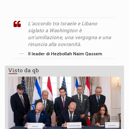
L’accordo tra Israele e Libano
siglato a Washington è
un’umiliazione, una vergogna e una
rinuncia alla sovranità.
Il leader di Hezbollah Naim Qassem
Visto da qb