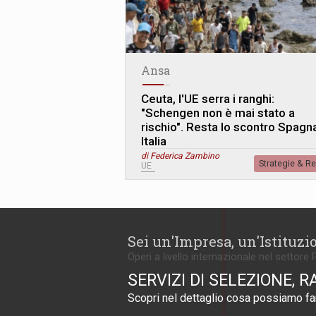
Ansa
Ceuta, l'UE serra i ranghi:
"Schengen non è mai stato a
rischio". Resta lo scontro Spagn
Italia
di Federica Zambino
Strategie & R
UE
Sei un'Impresa, un'Istituzi
Operi a livello internazionale nel settore 
SERVIZI DI SELEZIONE, R
Scopri nel dettaglio cosa possiamo far