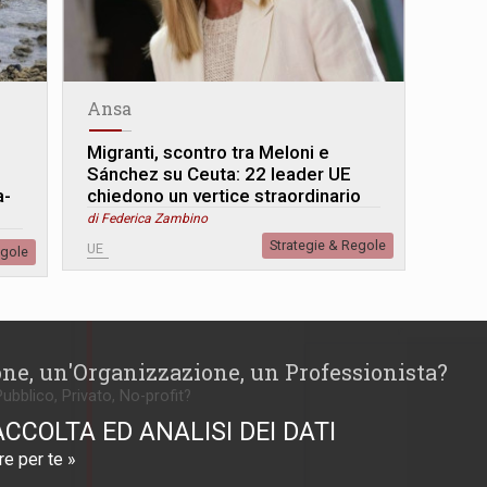
Ansa
Migranti, scontro tra Meloni e
Sánchez su Ceuta: 22 leader UE
a-
chiedono un vertice straordinario
di Federica Zambino
Strategie & Regole
UE
egole
one, un'Organizzazione, un Professionista?
Pubblico, Privato, No-profit?
ACCOLTA ED ANALISI DEI DATI
e per te »