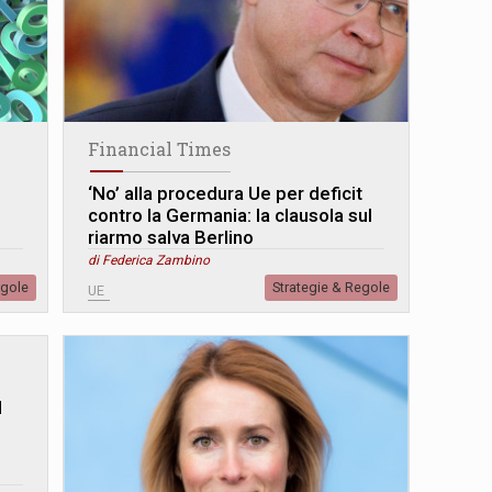
Financial Times
‘No’ alla procedura Ue per deficit
contro la Germania: la clausola sul
riarmo salva Berlino
di Federica Zambino
egole
Strategie & Regole
UE
l