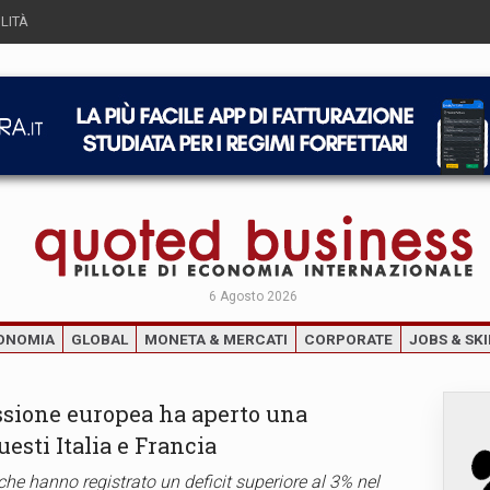
LITÀ
6 Agosto 2026
ONOMIA
GLOBAL
MONETA & MERCATI
CORPORATE
JOBS & SKI
ssione europea ha aperto una
uesti Italia e Francia
che hanno registrato un deficit superiore al 3% nel