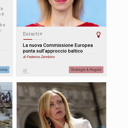
fa
a è
tà e
.
Euractiv
La nuova Commissione Europea
punta sull’approccio baltico
di Federica Zambino
omia
Strategie & Regole
UE