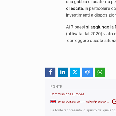
una gabbia di austerità p
crescita
, in particolare 
investimenti a disposizion
Ai 7 paesi
si aggiunge la
(attivata dal 2020) visto 
correggere questa situaz
FONTE
Commissione Europea
ec.europa.eu/commission/presscorner/home/en
La fonte rappresenta lo spunto dal quale "qb"