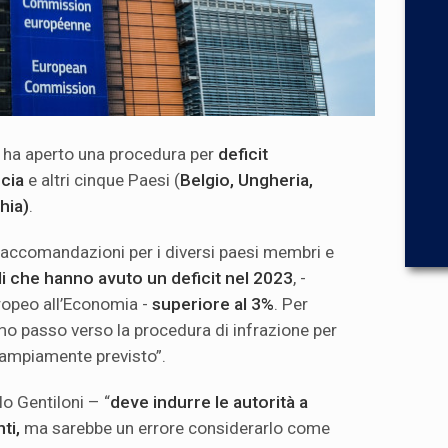
ha aperto una procedura per
deficit
ncia
e altri cinque Paesi (
Belgio, Ungheria,
hia)
.
raccomandazioni per i diversi paesi membri e
li che hanno avuto un deficit nel 2023
, -
ropeo all’Economia -
superiore al 3%
. Per
mo passo verso la procedura di infrazione per
 ampiamente previsto”.
o Gentiloni – “
deve indurre le autorità a
ti,
ma sarebbe un errore considerarlo come