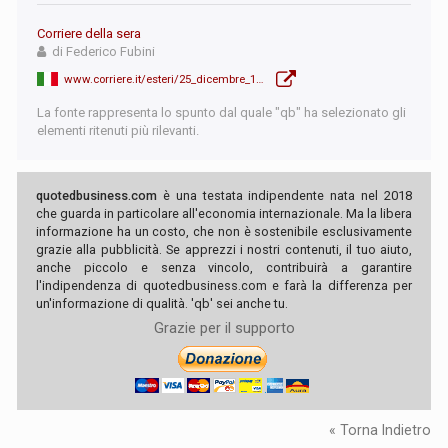
Corriere della sera
di Federico Fubini
www.corriere.it/esteri/25_dicembre_12/chi-frena-sull-utilizzo-dei-185-miliardi-di-beni-russi-congelati-perche-puntare-il-dito-sul-belgio-e-fuorviante-2e4c3f1c-e2b2-4209-8e6e-24ab47521xlk.shtml
La fonte rappresenta lo spunto dal quale "qb" ha selezionato gli
elementi ritenuti più rilevanti.
quotedbusiness.com
è una testata indipendente nata nel 2018
che guarda in particolare all'economia internazionale. Ma la libera
informazione ha un costo, che non è sostenibile esclusivamente
grazie alla pubblicità. Se apprezzi i nostri contenuti, il tuo aiuto,
anche piccolo e senza vincolo, contribuirà a garantire
l'indipendenza di quotedbusiness.com e farà la differenza per
un'informazione di qualità. 'qb' sei anche tu.
Grazie per il supporto
« Torna Indietro