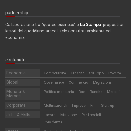
partnership
Collaborazione tra "quoted business" e
La Stampa
: proposti ai
lettori del quotidiano articoli selezionati su ambiente ed
economia.
contenuti
Economia
Competitività
Crescita
Sviluppo
Povertà
Global
Governance
Commercio
Migrazioni
Moneta &
Politica monetaria
Bce
Banche
Mercati
Mercati
Corporate
Multinazionali
Imprese
Pmi
Start-up
Jobs & Skills
Lavoro
Istruzione
Parti sociali
Previdenza