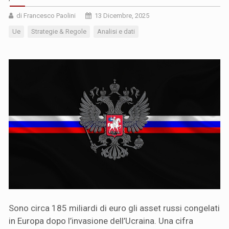
di Francesco Paolini
13 Dicembre, 2025
Ue
Strategie & Regole
Analisi e dati
Sono circa 185 miliardi di euro gli asset russi congelati
in Europa dopo l’invasione dell’Ucraina. Una cifra