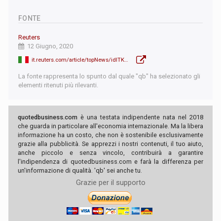
FONTE
Reuters
12 Giugno, 2020
it.reuters.com/article/topNews/idITKBN23J2MJ
La fonte rappresenta lo spunto dal quale "qb" ha selezionato gli
elementi ritenuti più rilevanti.
quotedbusiness.com
è una testata indipendente nata nel 2018
che guarda in particolare all'economia internazionale. Ma la libera
informazione ha un costo, che non è sostenibile esclusivamente
grazie alla pubblicità. Se apprezzi i nostri contenuti, il tuo aiuto,
anche piccolo e senza vincolo, contribuirà a garantire
l'indipendenza di quotedbusiness.com e farà la differenza per
un'informazione di qualità. 'qb' sei anche tu.
Grazie per il supporto