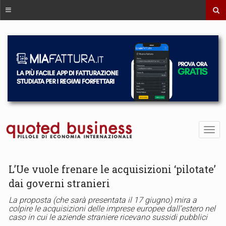
L’Ue vuole frenare le acquisizioni ‘pilotate’
dai governi stranieri
La proposta (che sarà presentata il 17 giugno) mira a
colpire le acquisizioni delle imprese europee dall’estero nel
caso in cui le aziende straniere ricevano sussidi pubblici