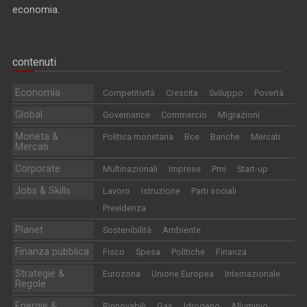
economia.
contenuti
Economia
Competitività
Crescita
Sviluppo
Povertà
Global
Governance
Commercio
Migrazioni
Moneta &
Politica monetaria
Bce
Banche
Mercati
Mercati
Corporate
Multinazionali
Imprese
Pmi
Start-up
Jobs & Skills
Lavoro
Istruzione
Parti sociali
Previdenza
Planet
Sostenibilità
Ambiente
Finanza pubblica
Fisco
Spesa
Politiche
Finanza
Strategie &
Eurozona
Unione Europea
Internazionale
Regole
Energie &
Rinnovabili
Gas
Idrogeno
Alluminio