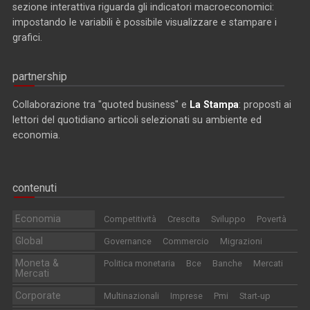
sezione interattiva riguarda gli indicatori macroeconomici:
impostando le variabili è possibile visualizzare e stampare i
grafici.
partnership
Collaborazione tra "quoted business" e
La Stampa
: proposti ai
lettori del quotidiano articoli selezionati su ambiente ed
economia.
contenuti
Economia
Competitività
Crescita
Sviluppo
Povertà
Global
Governance
Commercio
Migrazioni
Moneta &
Politica monetaria
Bce
Banche
Mercati
Mercati
Corporate
Multinazionali
Imprese
Pmi
Start-up