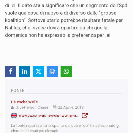
di lei. Il dato sta a significare che un segmento dell’Spd
vuole qualcosa di nuovo e di diverso dalla “grosse
koalition”. Sottovalutarlo potrebbe risultare fatale per
Nahles, che invece dovrà ripartire da chi quella
domenica non ha espresso la preferenza per lei.
FONTE
Deutsche Welle
di Jefferson Chase
22 Aprile, 2018
www.dw.com/en/new-chairwoman-andrea-nahles-seeks-to-unify-germanys-spd/a-43487566
La fonte rappresenta lo spunto dal quale "qb" ha selezionato gli
elementi ritenuti più rilevanti.