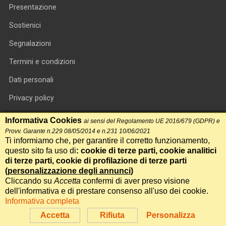
Presentazione
Sostienici
Segnalazioni
Termini e condizioni
Dati personali
Privacy policy
Informativa cookie
Informativa Cookies
ai sensi del Regolamento UE 2016/679 (GDPR) e
Provv. Garante n.229 08/05/2014 e n.231 10/06/2021
RSS feed
Ti informiamo che, per garantire il corretto funzionamento,
questo sito fa uso di
: cookie di terze parti, cookie analitici
RSS Top News
di terze parti, cookie di profilazione di terze parti
Contatti
(
personalizzazione degli annunci
)
Cliccando su
Accetta
confermi di aver preso visione
dell'informativa e di prestare consenso all'uso dei cookie.
International Communication S.r.l. • P.IVA 14478081004 • Testata
Informativa completa
giornalistica n.191, reg. Tribunale di Roma del 14/12/2017
Accetta
Rifiuta
Personalizza