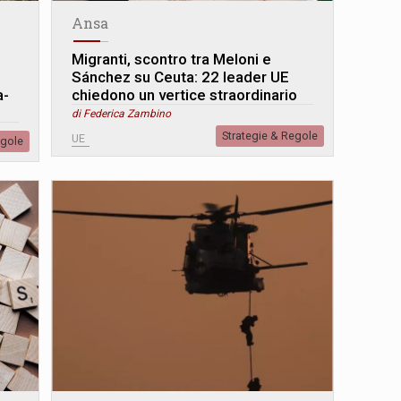
Ansa
Migranti, scontro tra Meloni e
Sánchez su Ceuta: 22 leader UE
a-
chiedono un vertice straordinario
di Federica Zambino
Strategie & Regole
UE
egole