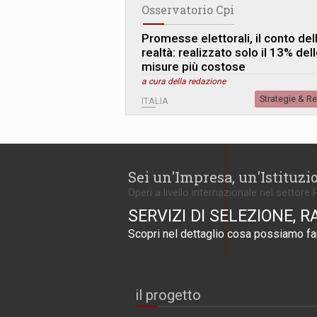
Osservatorio Cpi
Promesse elettorali, il conto del
realtà: realizzato solo il 13% del
misure più costose
a cura della redazione
Strategie & R
ITALIA
Sei un'Impresa, un'Istituzi
Operi a livello internazionale nel settore 
SERVIZI DI SELEZIONE, R
Scopri nel dettaglio cosa possiamo far
il progetto