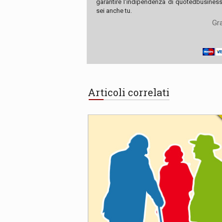
garantire l'indipendenza di quotedbusiness.
sei anche tu.
Gra
Articoli correlati