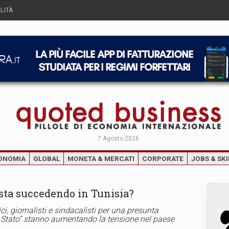
LITÀ
7 Agosto 2026
ONOMIA
GLOBAL
MONETA & MERCATI
CORPORATE
JOBS & SKI
 sta succedendo in Tunisia?
tici, giornalisti e sindacalisti per una presunta
o Stato” stanno aumentando la tensione nel paese