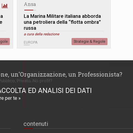
Ansa
la
La Marina Militare italiana abborda
le
una petroliera della “flotta ombra”
russa
a cura della redazione
egole
Strategie & Regole
EUROPA
one, un'Organizzazione, un Professionista?
Pubblico, Privato, No-profit?
ACCOLTA ED ANALISI DEI DATI
e per te »
contenuti