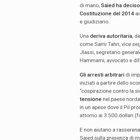
di mano,
Saied ha deciso 
Costituzione del 2014
ac
e giudiziario.
Una
deriva autoritaria
, d
come Sami Tahri, vice seg
Jlassi, segretario generale
Hammami, avvocato e dife
Gli arresti arbitrari
di impr
iniziati a partire dello sc
“cospirazione contro la s
tensione
nel paese norda
in un apese dove il Pil p
attorno ai 3.500 dollari (
E non aiutano a rasserenar
Saied sulla presenza di mi