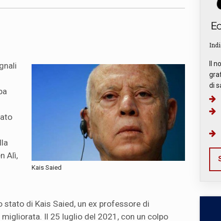
Indi
Il n
gnali
graf
di s
ba
ziato
lla
n Alì,
S
Kais Saied
o stato di Kais Saied, un ex professore di
è migliorata. Il 25 luglio del 2021, con un colpo