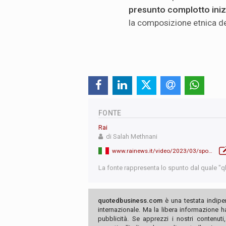
presunto complotto inizi
la composizione etnica del
FONTE
Rai
di Salah Methnani
www.rainews.it/video/2023/03/spotlight-tunisia-la-rivoluzione-tradita-0a3e74e8-dd4b-4d4c-9569-9f2b2d364867.html?nxtep
La fonte rappresenta lo spunto dal quale "qb"
quotedbusiness.com
è una testata indipe
internazionale. Ma la libera informazione 
pubblicità. Se apprezzi i nostri contenuti