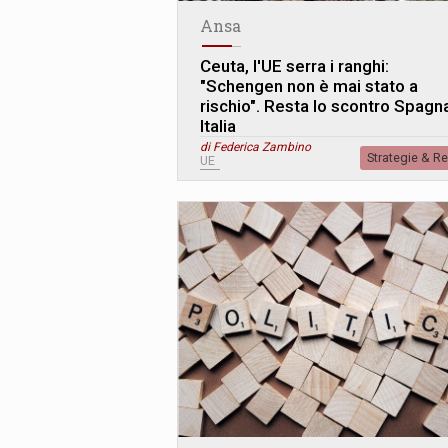
Ansa
Ceuta, l'UE serra i ranghi:
"Schengen non è mai stato a
rischio". Resta lo scontro Spagn
Italia
di Federica Zambino
Strategie & R
UE