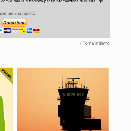
com e farà la differenza per un'informazione di qualità. 'qb'
zie per il supporto
« Torna Indietro