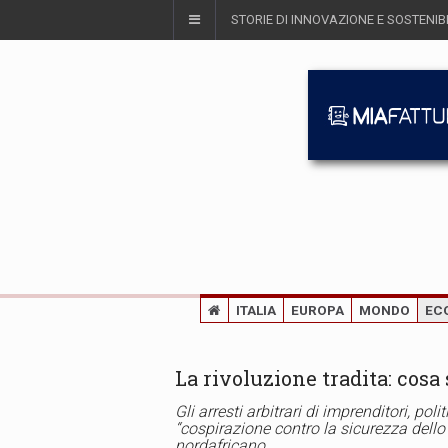
STORIE DI INNOVAZIONE E SOSTENIBI
ITALIA
EUROPA
MONDO
EC
La rivoluzione tradita: cosa
Gli arresti arbitrari di imprenditori, poli
“cospirazione contro la sicurezza dell
nordafricano