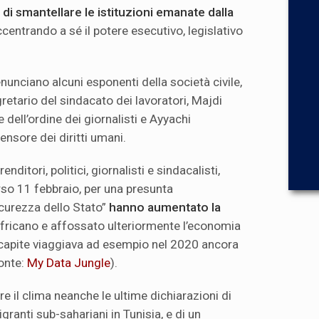
di smantellare le istituzioni emanate dalla
centrando a sé il potere esecutivo, legislativo
enunciano alcuni esponenti della società civile,
retario del sindacato dei lavoratori, Majdi
 dell’ordine dei giornalisti e Ayyachi
nsore dei diritti umani.
enditori, politici, giornalisti e sindacalisti,
orso 11 febbraio, per una presunta
icurezza dello Stato”
hanno aumentato la
fricano e affossato ulteriormente l’economia
rocapite viaggiava ad esempio nel 2020 ancora
fonte:
My Data Jungle
).
e il clima neanche le ultime dichiarazioni di
granti sub-sahariani in Tunisia, e di un